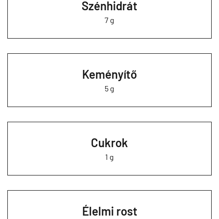
Szénhidrát
7 g
Keményítő
5 g
Cukrok
1 g
Élelmi rost