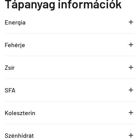
Tápanyag információk
Energia
Fehérje
Zsír
SFA
Koleszterin
Szénhidrát