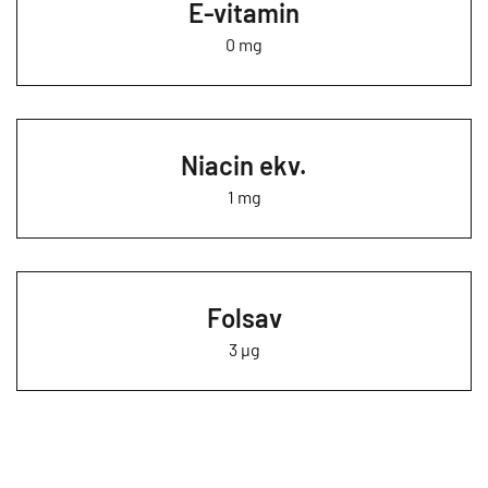
E-vitamin
0 mg
Niacin ekv.
1 mg
Folsav
3 µg