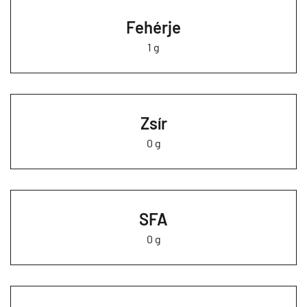
Fehérje
1 g
Zsír
0 g
SFA
0 g