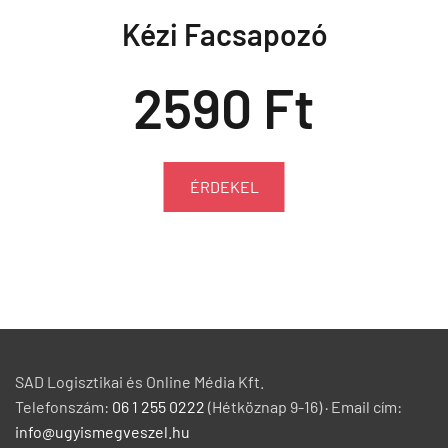
Kézi Facsapozó
2590 Ft
ÉRDEKEL
SAD Logisztikai és Online Média Kft.
Telefonszám:
06 1 255 0222
(Hétköznap 9-16) · Email cím:
info@ugyismegveszel.hu