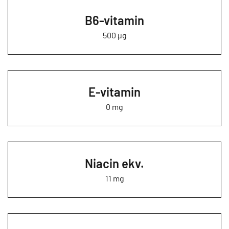
B6-vitamin
500 µg
E-vitamin
0 mg
Niacin ekv.
11 mg