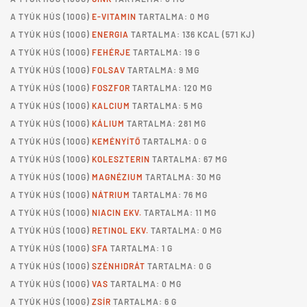
A
TYÚK HÚS
(100G)
E-VITAMIN
TARTALMA: 0 MG
A
TYÚK HÚS
(100G)
ENERGIA
TARTALMA: 136 KCAL (571 KJ)
A
TYÚK HÚS
(100G)
FEHÉRJE
TARTALMA: 19 G
A
TYÚK HÚS
(100G)
FOLSAV
TARTALMA: 9 ΜG
A
TYÚK HÚS
(100G)
FOSZFOR
TARTALMA: 120 MG
A
TYÚK HÚS
(100G)
KALCIUM
TARTALMA: 5 MG
A
TYÚK HÚS
(100G)
KÁLIUM
TARTALMA: 281 MG
A
TYÚK HÚS
(100G)
KEMÉNYÍTŐ
TARTALMA: 0 G
A
TYÚK HÚS
(100G)
KOLESZTERIN
TARTALMA: 67 MG
A
TYÚK HÚS
(100G)
MAGNÉZIUM
TARTALMA: 30 MG
A
TYÚK HÚS
(100G)
NÁTRIUM
TARTALMA: 76 MG
A
TYÚK HÚS
(100G)
NIACIN EKV.
TARTALMA: 11 MG
A
TYÚK HÚS
(100G)
RETINOL EKV.
TARTALMA: 0 MG
A
TYÚK HÚS
(100G)
SFA
TARTALMA: 1 G
A
TYÚK HÚS
(100G)
SZÉNHIDRÁT
TARTALMA: 0 G
A
TYÚK HÚS
(100G)
VAS
TARTALMA: 0 MG
A
TYÚK HÚS
(100G)
ZSÍR
TARTALMA: 6 G