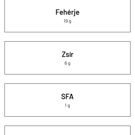
Fehérje
19 g
Zsír
6 g
SFA
1 g