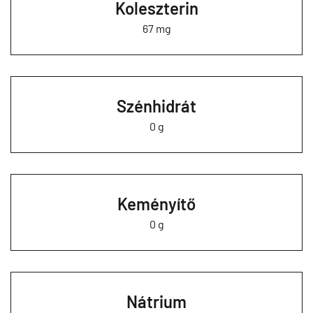
Koleszterin
67 mg
Szénhidrát
0 g
Keményítő
0 g
Nátrium