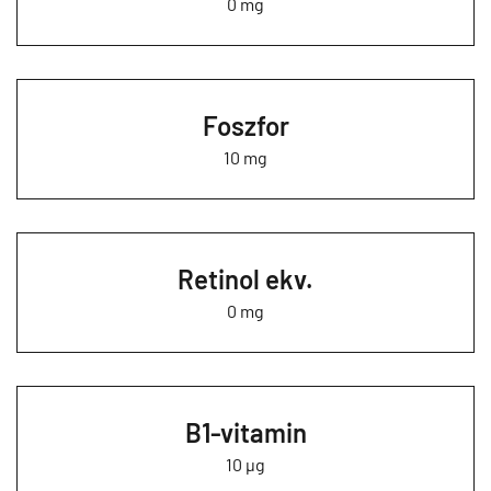
0 mg
Foszfor
10 mg
Retinol ekv.
0 mg
B1-vitamin
10 µg