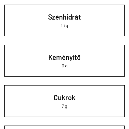
Szénhidrát
13 g
Keményítő
0 g
Cukrok
7 g