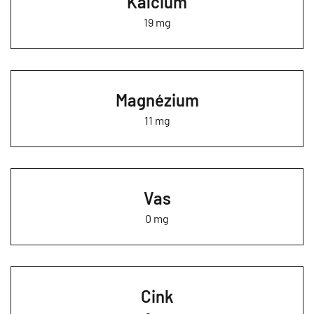
Kalcium
19 mg
Magnézium
11 mg
Vas
0 mg
Cink