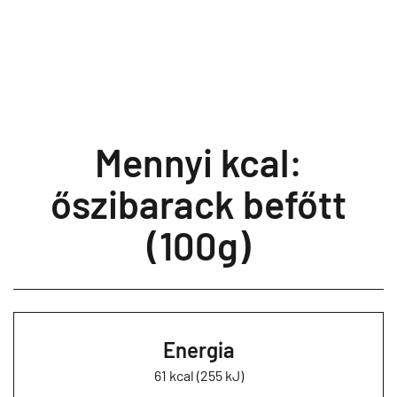
Mennyi kcal:
őszibarack befőtt
(100g)
Energia
61 kcal (255 kJ)