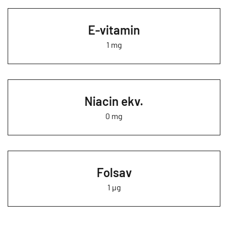
E-vitamin
1 mg
Niacin ekv.
0 mg
Folsav
1 µg