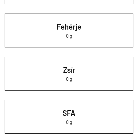
Fehérje
0 g
Zsír
0 g
SFA
0 g