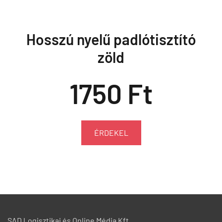
Hosszú nyelű padlótisztító
zöld
1750 Ft
ÉRDEKEL
SAD Logisztikai és Online Média Kft.