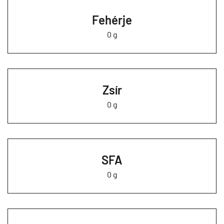
Fehérje
0 g
Zsír
0 g
SFA
0 g