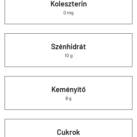
Koleszterin
0 mg
Szénhidrát
10 g
Keményítő
8 g
Cukrok