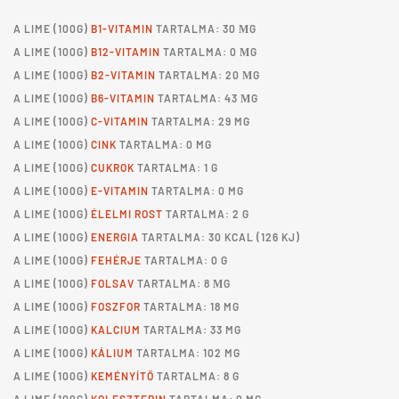
A
LIME
(100G)
B1-VITAMIN
TARTALMA: 30 ΜG
A
LIME
(100G)
B12-VITAMIN
TARTALMA: 0 ΜG
A
LIME
(100G)
B2-VITAMIN
TARTALMA: 20 ΜG
A
LIME
(100G)
B6-VITAMIN
TARTALMA: 43 ΜG
A
LIME
(100G)
C-VITAMIN
TARTALMA: 29 MG
A
LIME
(100G)
CINK
TARTALMA: 0 MG
A
LIME
(100G)
CUKROK
TARTALMA: 1 G
A
LIME
(100G)
E-VITAMIN
TARTALMA: 0 MG
A
LIME
(100G)
ÉLELMI ROST
TARTALMA: 2 G
A
LIME
(100G)
ENERGIA
TARTALMA: 30 KCAL (126 KJ)
A
LIME
(100G)
FEHÉRJE
TARTALMA: 0 G
A
LIME
(100G)
FOLSAV
TARTALMA: 8 ΜG
A
LIME
(100G)
FOSZFOR
TARTALMA: 18 MG
A
LIME
(100G)
KALCIUM
TARTALMA: 33 MG
A
LIME
(100G)
KÁLIUM
TARTALMA: 102 MG
A
LIME
(100G)
KEMÉNYÍTŐ
TARTALMA: 8 G