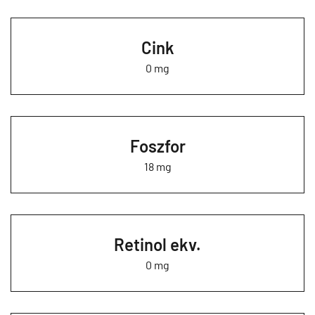
Cink
0 mg
Foszfor
18 mg
Retinol ekv.
0 mg