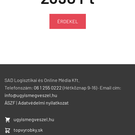
ÉRDEKEL
SAD Logisztikai és Online Média Kft.
Telefonszám:
06 1 255 0222
(Hétköznap 9-16) · Email cím:
info@ugyismegveszel.hu
ÁSZF
|
Adatvédelmi nyilatkozat
ugyismegveszel.hu
topvyrobky.sk