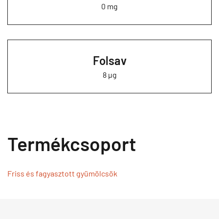
0 mg
Folsav
8 µg
Termékcsoport
Friss és fagyasztott gyümölcsök