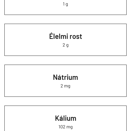
1 g
Élelmi rost
2 g
Nátrium
2 mg
Kálium
102 mg