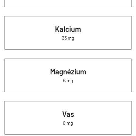
Kalcium
33 mg
Magnézium
6 mg
Vas
0 mg