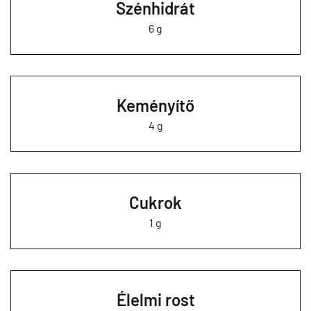
Szénhidrát
6 g
Keményítő
4 g
Cukrok
1 g
Élelmi rost