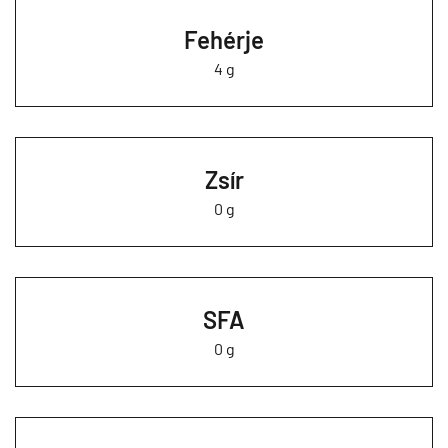
Fehérje
4 g
Zsír
0 g
SFA
0 g