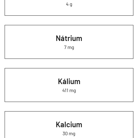
4 g
Nátrium
7 mg
Kálium
411 mg
Kalcium
30 mg