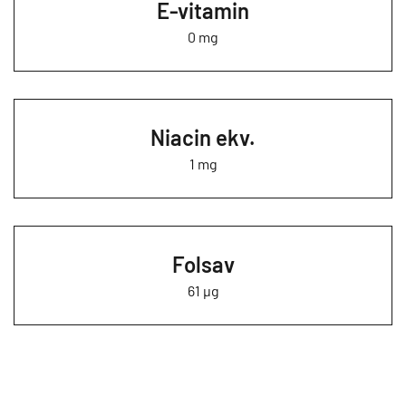
E-vitamin
0 mg
Niacin ekv.
1 mg
Folsav
61 µg