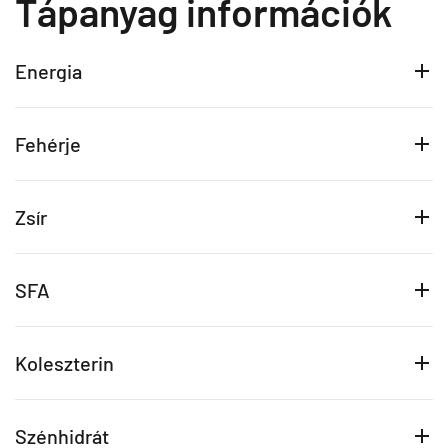
Tápanyag információk
Energia
Fehérje
Zsír
SFA
Koleszterin
Szénhidrát