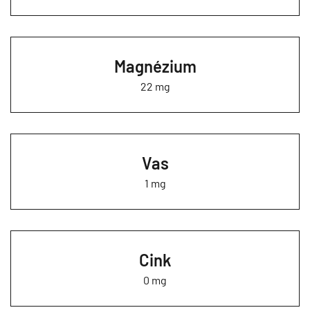
Magnézium
22 mg
Vas
1 mg
Cink
0 mg