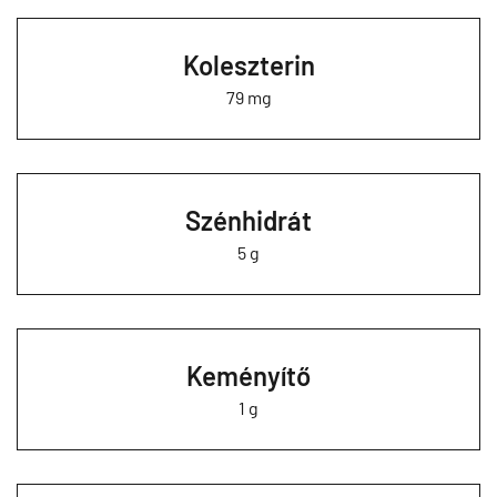
Koleszterin
79 mg
Szénhidrát
5 g
Keményítő
1 g