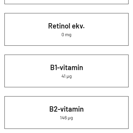
Retinol ekv.
0 mg
B1-vitamin
41 µg
B2-vitamin
146 µg