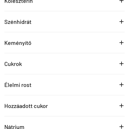
Koleszterin
Szénhidrát
Keményítő
Cukrok
Élelmi rost
Hozzáadott cukor
Nátrium