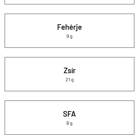
Fehérje
9 g
Zsír
21 g
SFA
8 g