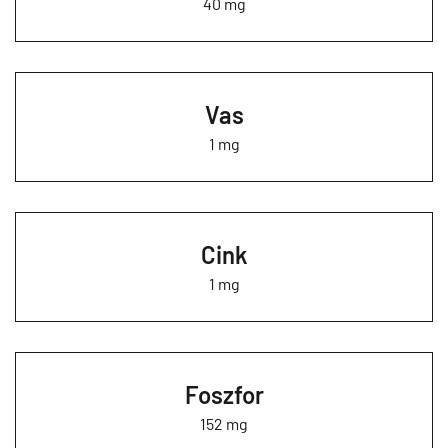
40 mg
Vas
1 mg
Cink
1 mg
Foszfor
152 mg