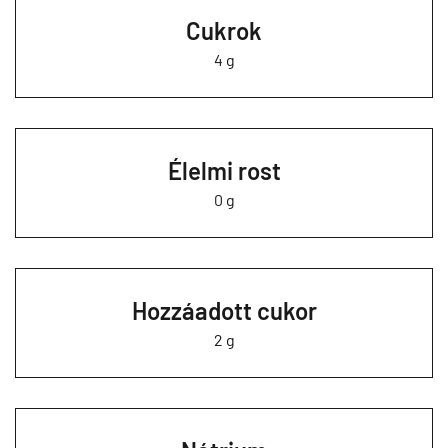
Cukrok
4 g
Élelmi rost
0 g
Hozzáadott cukor
2 g