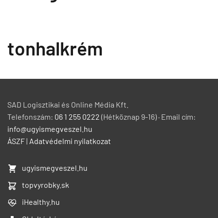
tonhalkrém
SAD Logisztikai és Online Média Kft.
Telefonszám:
06 1 255 0222
(Hétköznap 9-16) · Email cím:
info@ugyismegveszel.hu
ÁSZF
|
Adatvédelmi nyilatkozat
ugyismegveszel.hu
topvyrobky.sk
iHealthy.hu