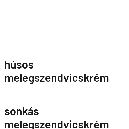
húsos
melegszendvicskrém
sonkás
melegszendvicskrém