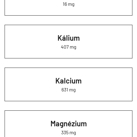
16 mg
Kálium
407 mg
Kalcium
631 mg
Magnézium
335 mg