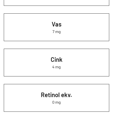
Vas
7 mg
Cink
4 mg
Retinol ekv.
0 mg