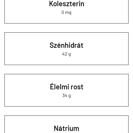
Koleszterin
0 mg
Szénhidrát
42 g
Élelmi rost
34 g
Nátrium