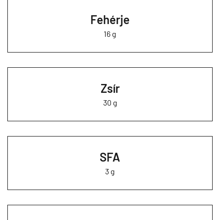
Fehérje
16 g
Zsír
30 g
SFA
3 g