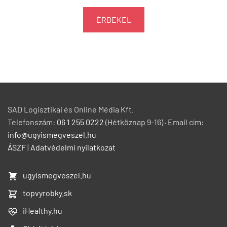
ÉRDEKEL
SAD Logisztikai és Online Média Kft.
Telefonszám:
06 1 255 0222
(Hétköznap 9-16) · Email cím:
info@ugyismegveszel.hu
ÁSZF
|
Adatvédelmi nyilatkozat
ugyismegveszel.hu
topvyrobky.sk
iHealthy.hu