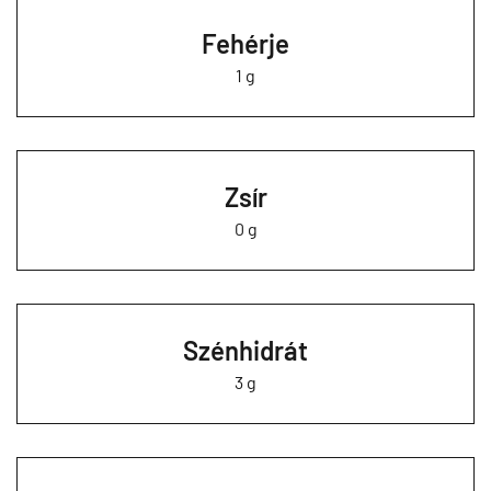
Fehérje
1 g
Zsír
0 g
Szénhidrát
3 g