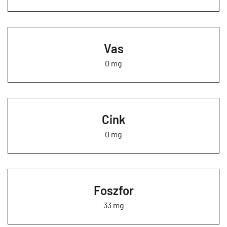
Vas
0 mg
Cink
0 mg
Foszfor
33 mg