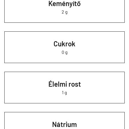
Keményítő
2 g
Cukrok
0 g
Élelmi rost
1 g
Nátrium