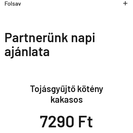
Folsav
Partnerünk napi
ajánlata
Tojásgyűjtő kötény
kakasos
7290 Ft