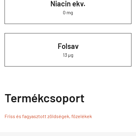
Niacin ekv.
0 mg
Folsav
13 µg
Termékcsoport
Friss és fagyasztott zöldségek, főzelékek