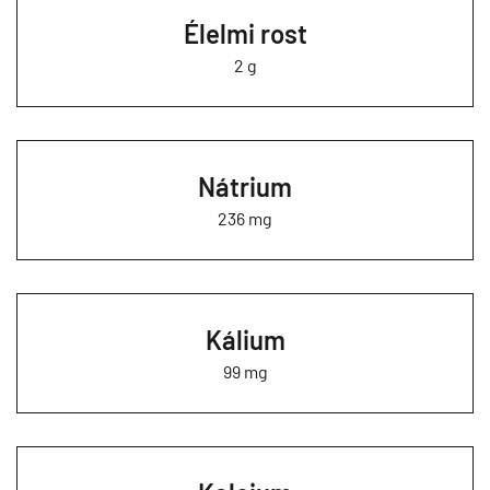
Élelmi rost
2 g
Nátrium
236 mg
Kálium
99 mg