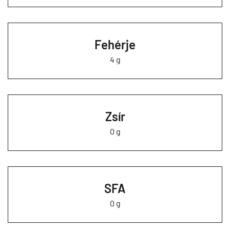
Fehérje
4 g
Zsír
0 g
SFA
0 g