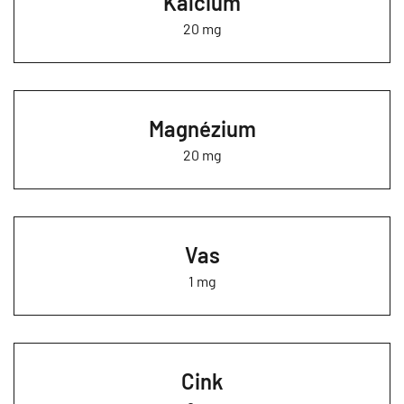
Kalcium
20 mg
Magnézium
20 mg
Vas
1 mg
Cink