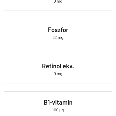
0 mg
Foszfor
62 mg
Retinol ekv.
0 mg
B1-vitamin
100 µg