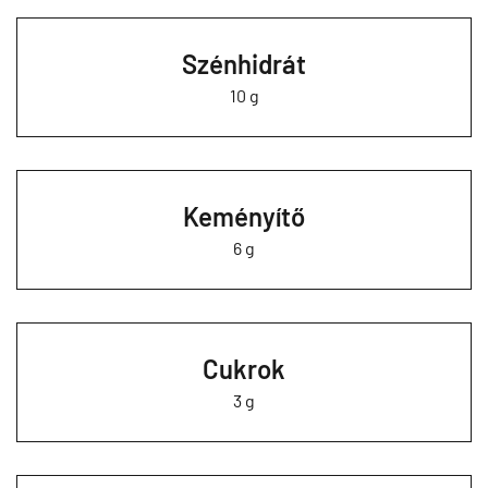
Szénhidrát
10 g
Keményítő
6 g
Cukrok
3 g