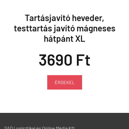
Tartásjavító heveder,
testtartás javító mágneses
hátpánt XL
3690 Ft
ÉRDEKEL
SAD Logisztikai és Online Média Kft.