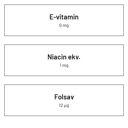
E-vitamin
0 mg
Niacin ekv.
1 mg
Folsav
12 µg