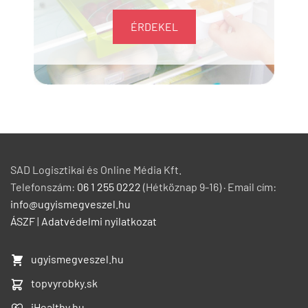
ÉRDEKEL
SAD Logisztikai és Online Média Kft.
Telefonszám:
06 1 255 0222
(Hétköznap 9-16) · Email cím:
info@ugyismegveszel.hu
ÁSZF
|
Adatvédelmi nyilatkozat
ugyismegveszel.hu
topvyrobky.sk
iHealthy.hu