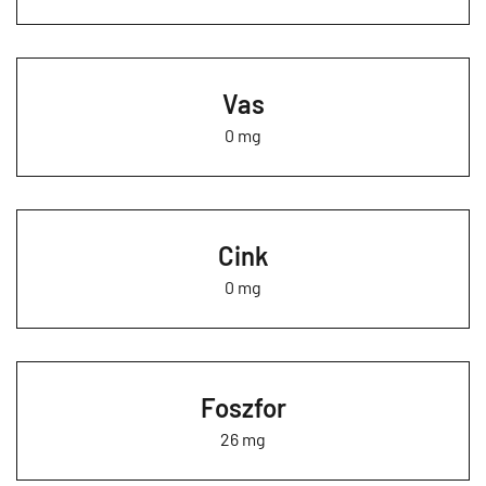
Vas
0 mg
Cink
0 mg
Foszfor
26 mg