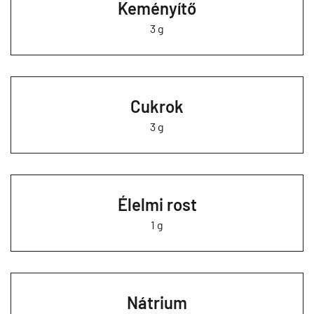
Keményítő
3 g
Cukrok
3 g
Élelmi rost
1 g
Nátrium