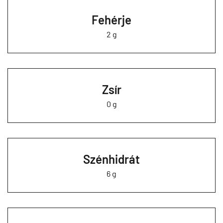
Fehérje
2 g
Zsír
0 g
Szénhidrát
6 g