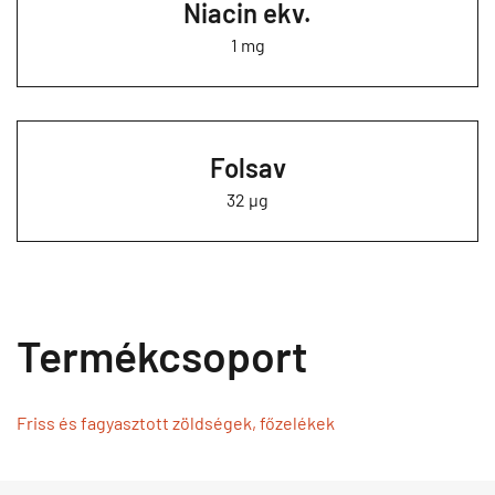
Niacin ekv.
1 mg
Folsav
32 µg
Termékcsoport
Friss és fagyasztott zöldségek, főzelékek