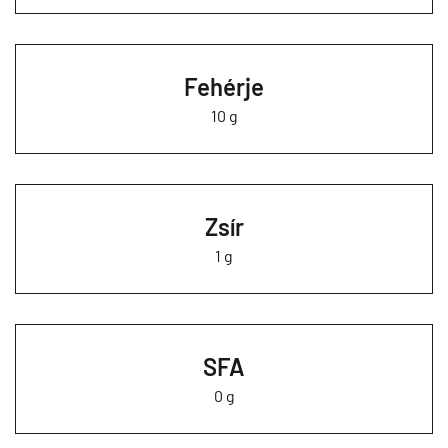
Fehérje
10 g
Zsír
1 g
SFA
0 g