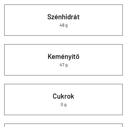
Szénhidrát
48 g
Keményítő
47 g
Cukrok
0 g