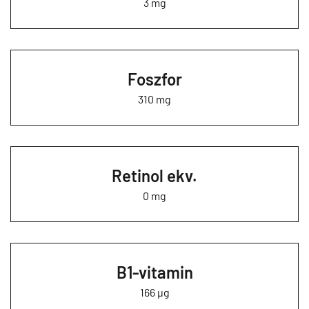
3 mg
Foszfor
310 mg
Retinol ekv.
0 mg
B1-vitamin
166 µg