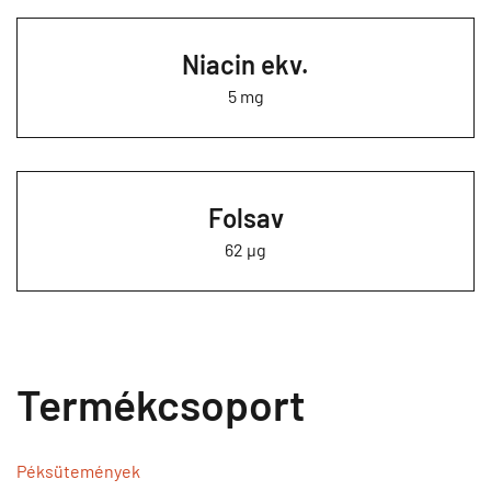
Niacin ekv.
5 mg
Folsav
62 µg
Termékcsoport
Péksütemények