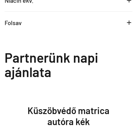
Niacin ekv.
Folsav
Partnerünk napi
ajánlata
Küszöbvédő matrica
autóra kék