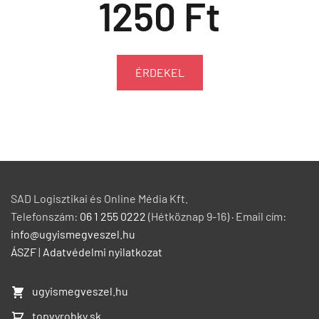
1250 Ft
ÉRDEKEL
SAD Logisztikai és Online Média Kft.
Telefonszám:
06 1 255 0222
(Hétköznap 9-16) · Email cím:
info@ugyismegveszel.hu
ÁSZF
|
Adatvédelmi nyilatkozat
ugyismegveszel.hu
topvyrobky.sk