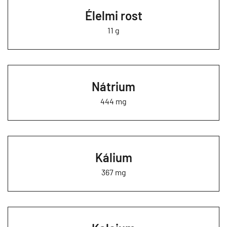
Élelmi rost
11 g
Nátrium
444 mg
Kálium
367 mg