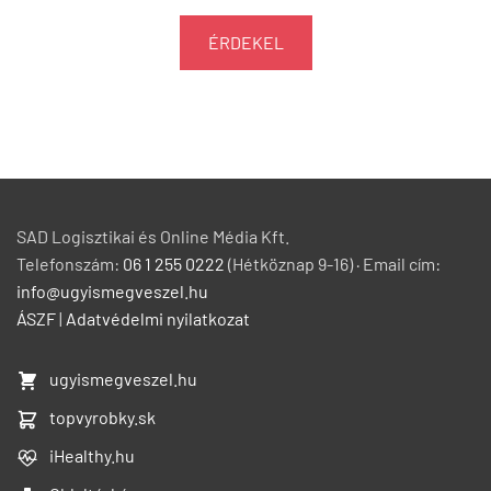
ÉRDEKEL
SAD Logisztikai és Online Média Kft.
Telefonszám:
06 1 255 0222
(Hétköznap 9-16) · Email cím:
info@ugyismegveszel.hu
ÁSZF
|
Adatvédelmi nyilatkozat
ugyismegveszel.hu
topvyrobky.sk
iHealthy.hu