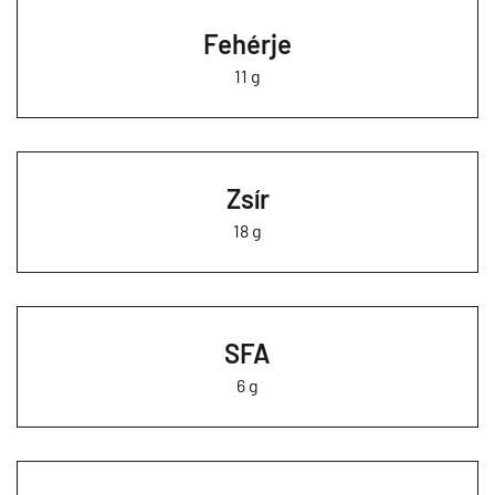
Fehérje
11 g
Zsír
18 g
SFA
6 g