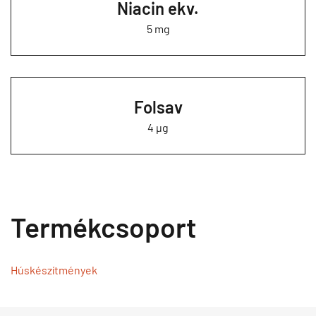
Niacin ekv.
5 mg
Folsav
4 µg
Termékcsoport
Húskészítmények