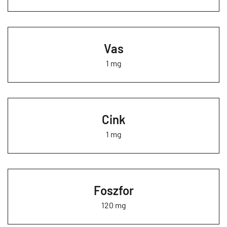
Vas
1 mg
Cink
1 mg
Foszfor
120 mg