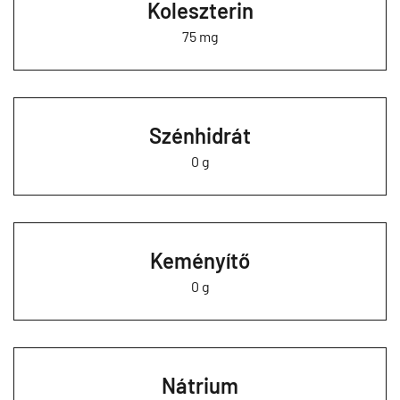
Koleszterin
75 mg
Szénhidrát
0 g
Keményítő
0 g
Nátrium