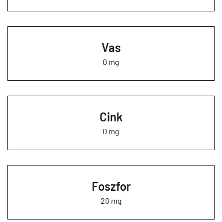
Vas
0 mg
Cink
0 mg
Foszfor
20 mg