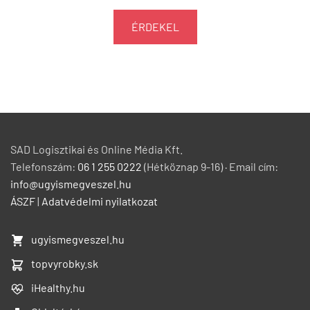
ÉRDEKEL
SAD Logisztikai és Online Média Kft.
Telefonszám:
06 1 255 0222
(Hétköznap 9-16) · Email cím:
info@ugyismegveszel.hu
ÁSZF
|
Adatvédelmi nyilatkozat
ugyismegveszel.hu
topvyrobky.sk
iHealthy.hu