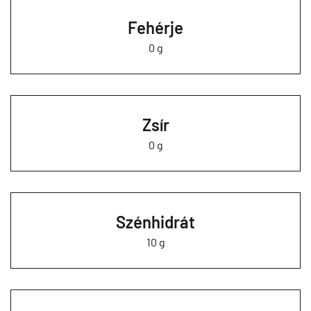
Fehérje
0 g
Zsír
0 g
Szénhidrát
10 g