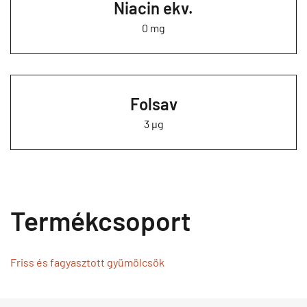
Niacin ekv.
0 mg
Folsav
3 µg
Termékcsoport
Friss és fagyasztott gyümölcsök