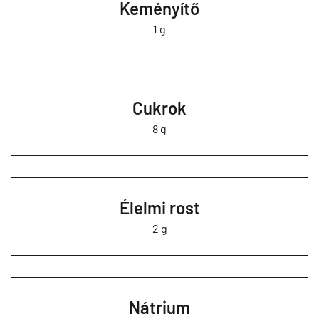
Keményítő
1 g
Cukrok
8 g
Élelmi rost
2 g
Nátrium