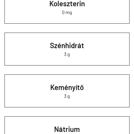
Koleszterin
0 mg
Szénhidrát
3 g
Keményítő
3 g
Nátrium