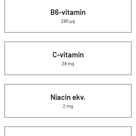
B6-vitamin
285 µg
C-vitamin
28 mg
Niacin ekv.
2 mg