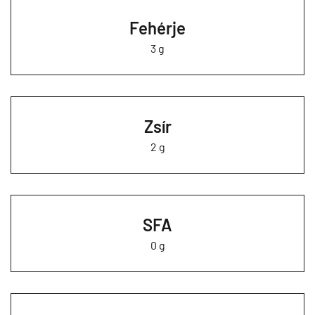
Fehérje
3 g
Zsír
2 g
SFA
0 g