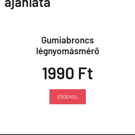
ajánlata
Gumiabroncs
légnyomásmérő
1990 Ft
ÉRDEKEL