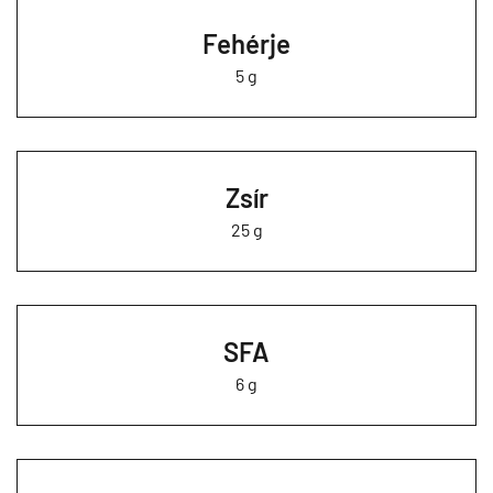
Fehérje
5 g
Zsír
25 g
SFA
6 g