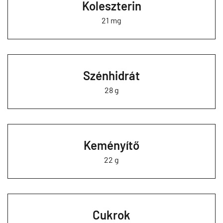
Koleszterin
21 mg
Szénhidrát
28 g
Keményítő
22 g
Cukrok