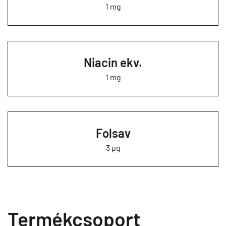
1 mg
Niacin ekv.
1 mg
Folsav
3 µg
Termékcsoport