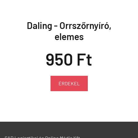
Daling - Orrszőrnyíró,
elemes
950 Ft
ÉRDEKEL
SAD Logisztikai és Online Média Kft.