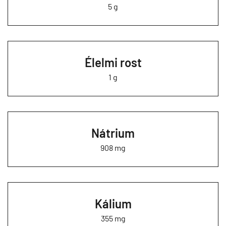
5 g
Élelmi rost
1 g
Nátrium
908 mg
Kálium
355 mg