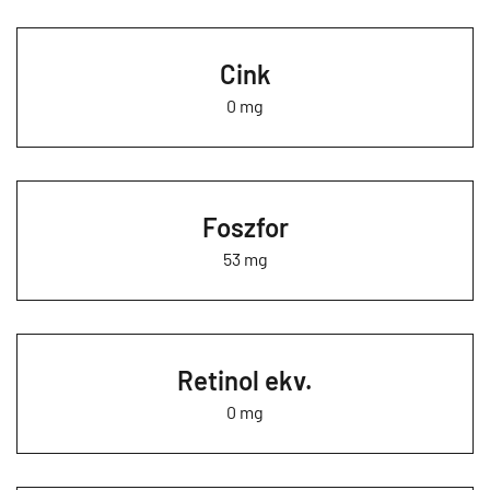
Cink
0 mg
Foszfor
53 mg
Retinol ekv.
0 mg