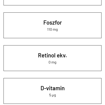
Foszfor
110 mg
Retinol ekv.
0 mg
D-vitamin
5 µg