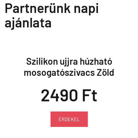
Partnerünk napi
ajánlata
Szilikon ujjra húzható
mosogatószivacs Zöld
2490 Ft
ÉRDEKEL