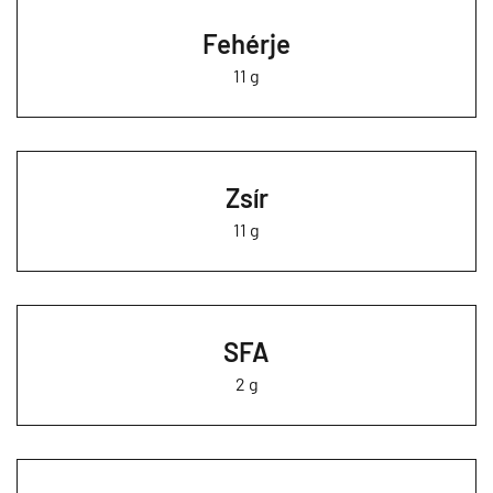
Fehérje
11 g
Zsír
11 g
SFA
2 g