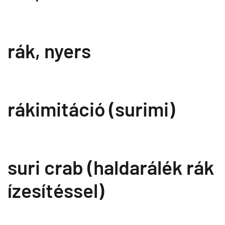
rák, nyers
rákimitáció (surimi)
suri crab (haldarálék rák
ízesítéssel)