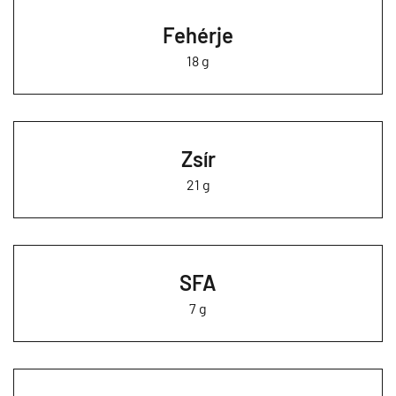
Fehérje
18 g
Zsír
21 g
SFA
7 g