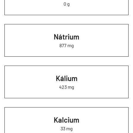
0 g
Nátrium
877 mg
Kálium
423 mg
Kalcium
33 mg