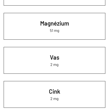
Magnézium
51 mg
Vas
2 mg
Cink
2 mg