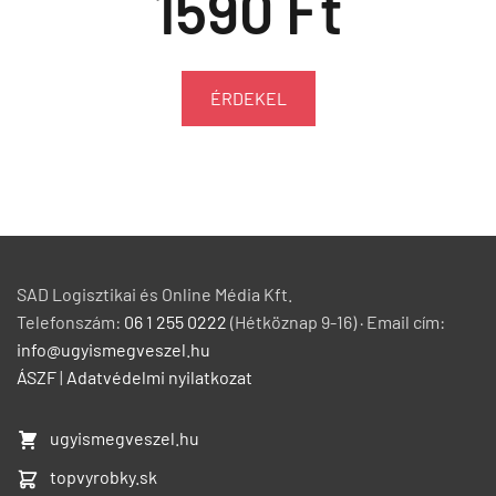
1590 Ft
ÉRDEKEL
SAD Logisztikai és Online Média Kft.
Telefonszám:
06 1 255 0222
(Hétköznap 9-16) · Email cím:
info@ugyismegveszel.hu
ÁSZF
|
Adatvédelmi nyilatkozat
ugyismegveszel.hu
topvyrobky.sk