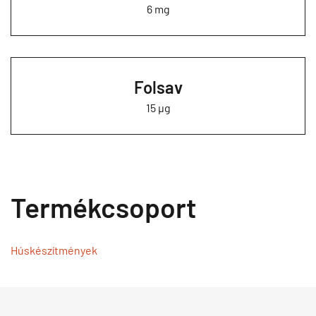
6 mg
Folsav
15 µg
Termékcsoport
Húskészítmények