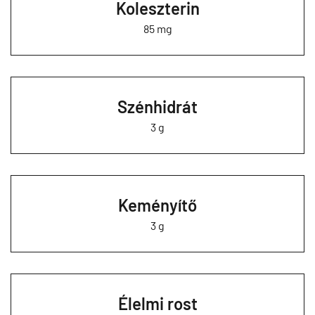
Koleszterin
85 mg
Szénhidrát
3 g
Keményítő
3 g
Élelmi rost