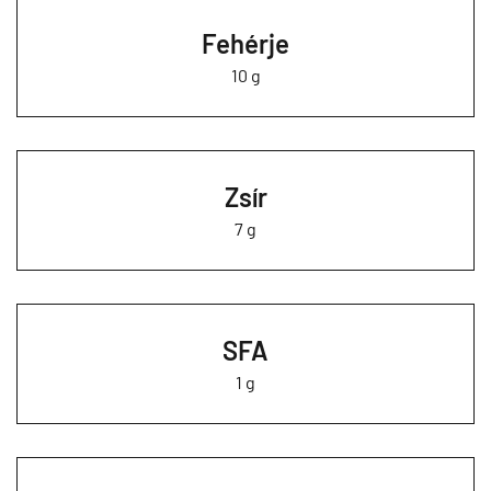
Fehérje
10 g
Zsír
7 g
SFA
1 g