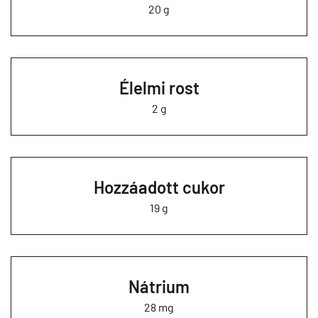
20 g
Élelmi rost
2 g
Hozzáadott cukor
19 g
Nátrium
28 mg