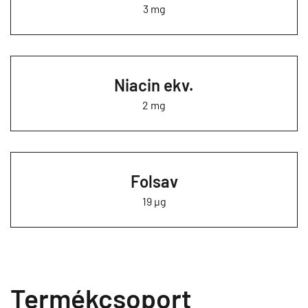
3 mg
Niacin ekv.
2 mg
Folsav
19 µg
Termékcsoport