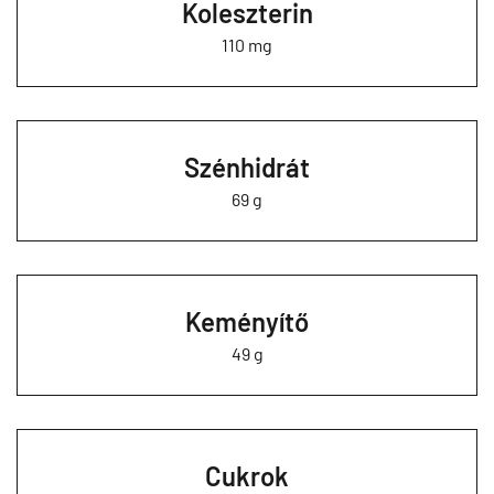
Koleszterin
110 mg
Szénhidrát
69 g
Keményítő
49 g
Cukrok