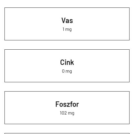
Vas
1 mg
Cink
0 mg
Foszfor
102 mg