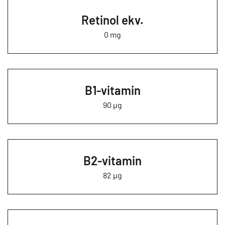
Retinol ekv.
0 mg
B1-vitamin
90 µg
B2-vitamin
82 µg