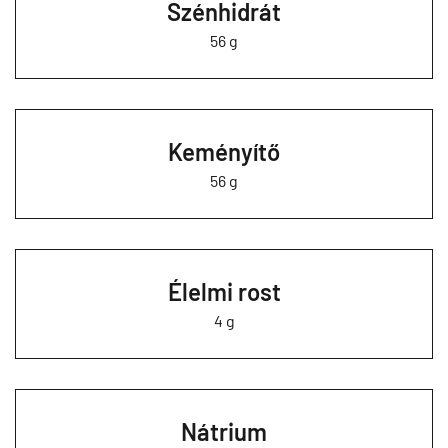
Szénhidrát
56 g
Keményítő
56 g
Élelmi rost
4 g
Nátrium