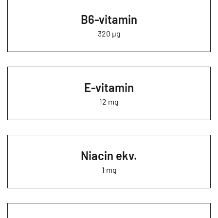
B6-vitamin
320 µg
E-vitamin
12 mg
Niacin ekv.
1 mg