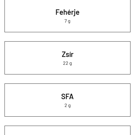
Fehérje
7 g
Zsír
22 g
SFA
2 g