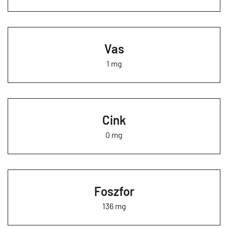
Vas
1 mg
Cink
0 mg
Foszfor
136 mg