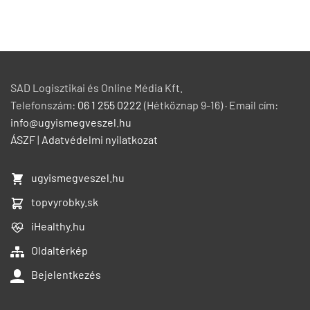
SAD Logisztikai és Online Média Kft.
Telefonszám:
06 1 255 0222
(Hétköznap 9-16) · Email cím:
info@ugyismegveszel.hu
ÁSZF
|
Adatvédelmi nyilatkozat
ugyismegveszel.hu
topvyrobky.sk
iHealthy.hu
Oldaltérkép
Bejelentkezés