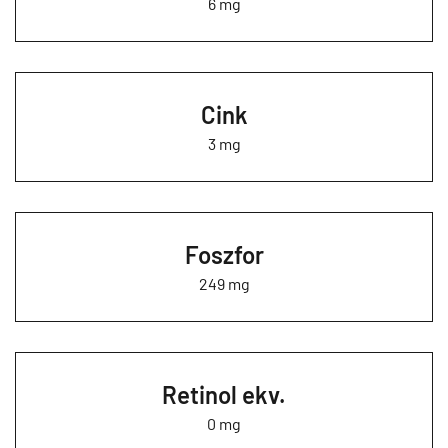
6 mg
Cink
3 mg
Foszfor
249 mg
Retinol ekv.
0 mg