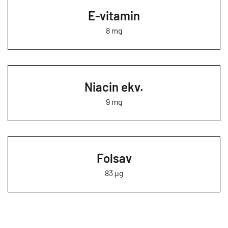
E-vitamin
8 mg
Niacin ekv.
9 mg
Folsav
83 µg