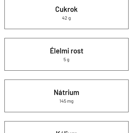
Cukrok
42 g
Élelmi rost
5 g
Nátrium
145 mg