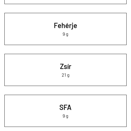
Fehérje
9 g
Zsír
21 g
SFA
9 g