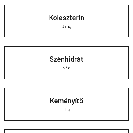
Koleszterin
0 mg
Szénhidrát
57 g
Keményítő
11 g