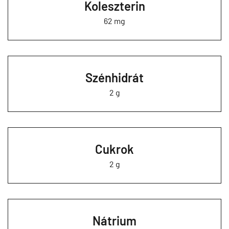
Koleszterin
62 mg
Szénhidrát
2 g
Cukrok
2 g
Nátrium