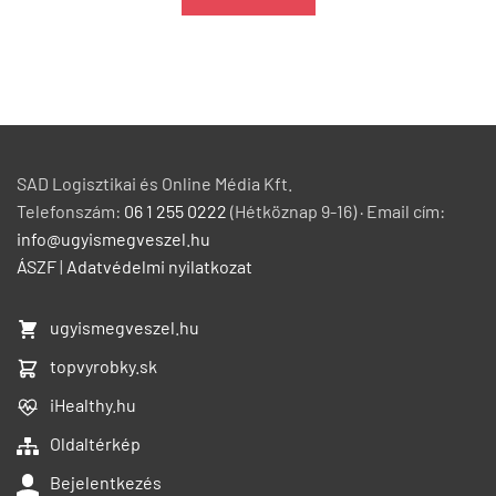
SAD Logisztikai és Online Média Kft.
Telefonszám:
06 1 255 0222
(Hétköznap 9-16) · Email cím:
info@ugyismegveszel.hu
ÁSZF
|
Adatvédelmi nyilatkozat
ugyismegveszel.hu
topvyrobky.sk
iHealthy.hu
Oldaltérkép
Bejelentkezés