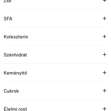
Zsír
SFA
Koleszterin
Szénhidrát
Keményítő
Cukrok
Élelmi rost