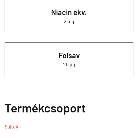
Niacin ekv.
2 mg
Folsav
20 µg
Termékcsoport
Sajtok