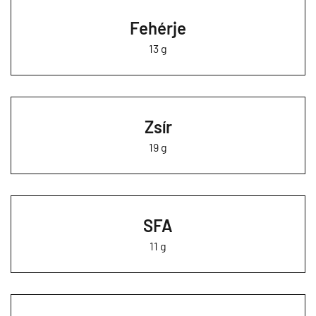
Fehérje
13 g
Zsír
19 g
SFA
11 g