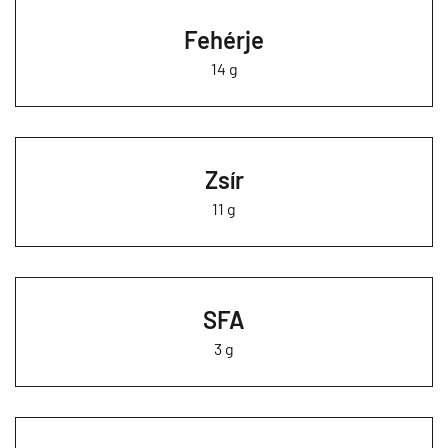
Fehérje
14 g
Zsír
11 g
SFA
3 g