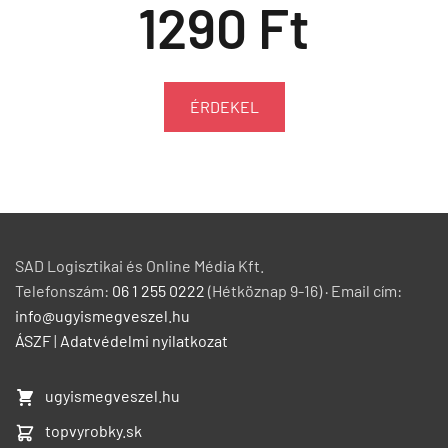
1290 Ft
ÉRDEKEL
SAD Logisztikai és Online Média Kft.
Telefonszám:
06 1 255 0222
(Hétköznap 9-16) · Email cím:
info@ugyismegveszel.hu
ÁSZF
|
Adatvédelmi nyilatkozat
ugyismegveszel.hu
topvyrobky.sk