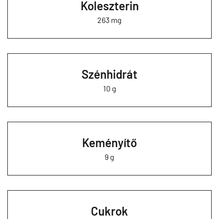
Koleszterin
263 mg
Szénhidrát
10 g
Keményítő
9 g
Cukrok