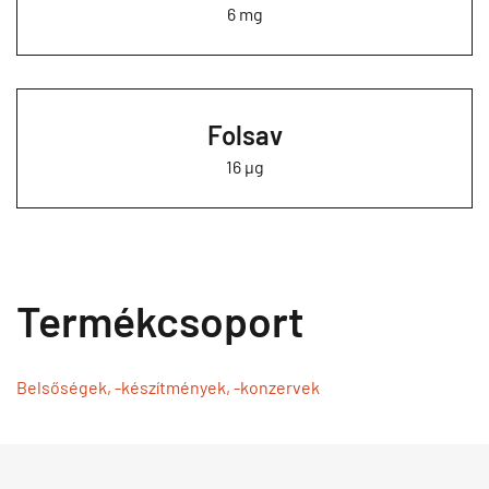
6 mg
Folsav
16 µg
Termékcsoport
Belsőségek, -készítmények, -konzervek