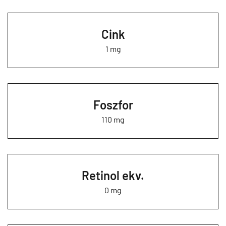
Cink
1 mg
Foszfor
110 mg
Retinol ekv.
0 mg