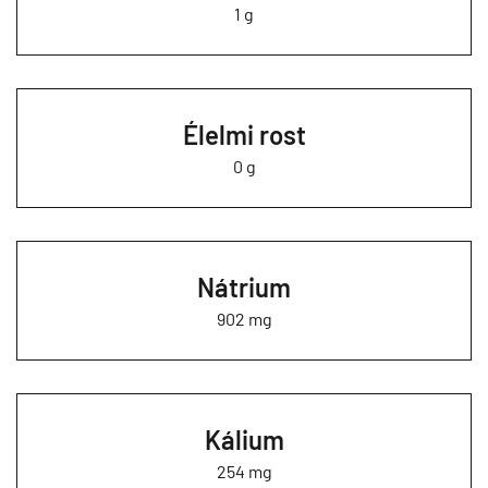
1 g
Élelmi rost
0 g
Nátrium
902 mg
Kálium
254 mg