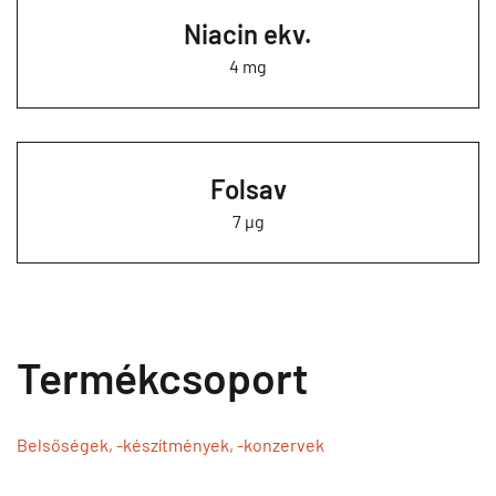
Niacin ekv.
4 mg
Folsav
7 µg
Termékcsoport
Belsőségek, -készítmények, -konzervek