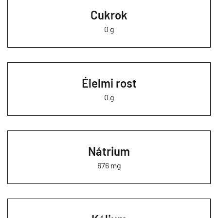
Cukrok
0 g
Élelmi rost
0 g
Nátrium
676 mg