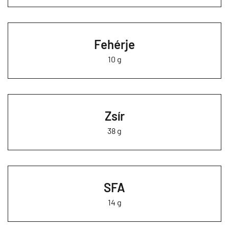
Fehérje
10 g
Zsír
38 g
SFA
14 g