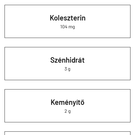
Koleszterin
104 mg
Szénhidrát
3 g
Keményítő
2 g