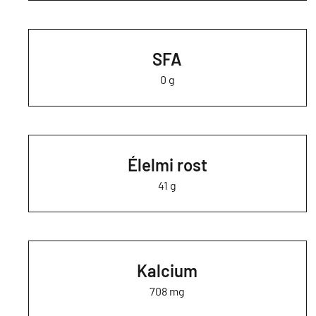
SFA
0 g
Élelmi rost
41 g
Kalcium
708 mg