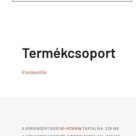
Termékcsoport
Ételízesítők
A
KORIANDER
(100G)
B1-VITAMIN
TARTALMA: 239 ΜG