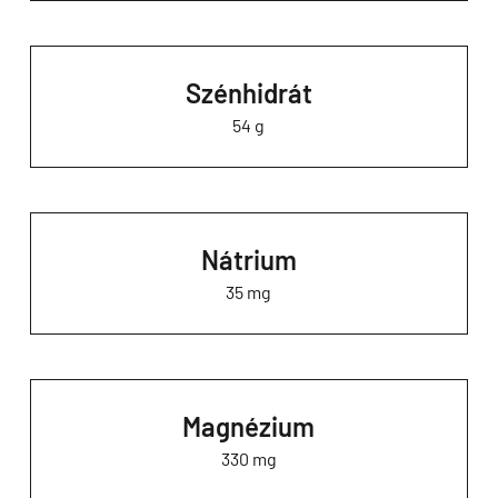
Szénhidrát
54 g
Nátrium
35 mg
Magnézium
330 mg