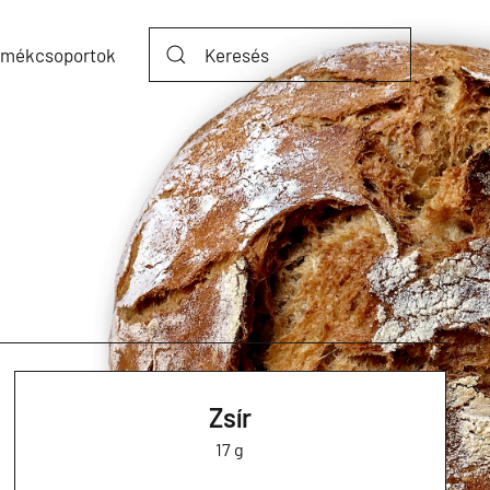
rmékcsoportok
Zsír
17 g