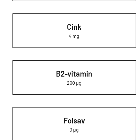
Cink
4 mg
B2-vitamin
290 µg
Folsav
0 µg