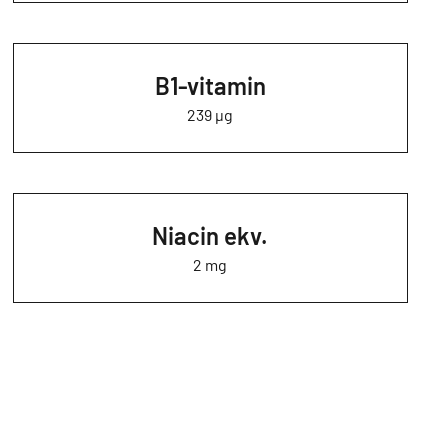
B1-vitamin
239 µg
Niacin ekv.
2 mg