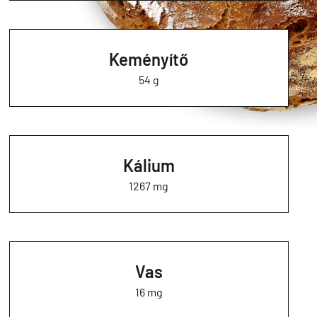
Keményítő
54 g
Kálium
1267 mg
Vas
16 mg