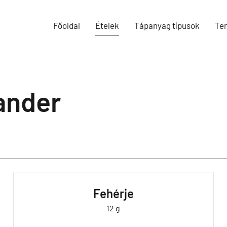
Főoldal
Ételek
Tápanyag típusok
Te
ander
Fehérje
12 g