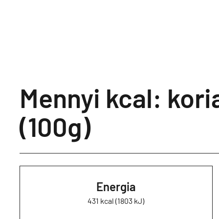
Mennyi kcal: kori
(100g)
Energia
431 kcal (1803 kJ)