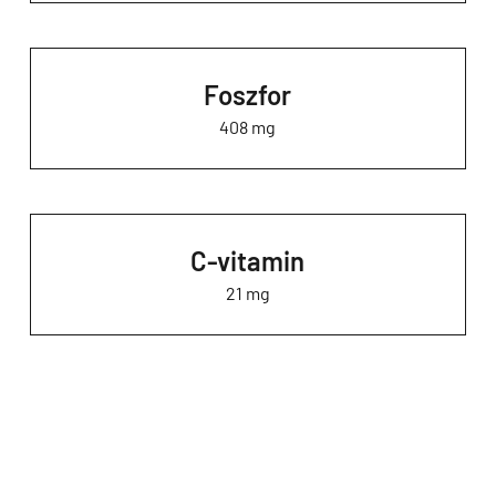
Foszfor
408 mg
C-vitamin
21 mg