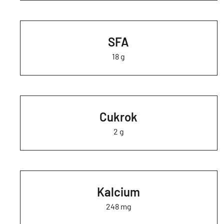
SFA
18 g
Cukrok
2 g
Kalcium
248 mg