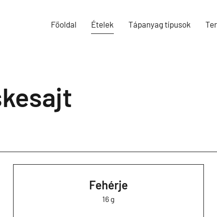
Főoldal
Ételek
Tápanyag típusok
Te
skesajt
Fehérje
16 g