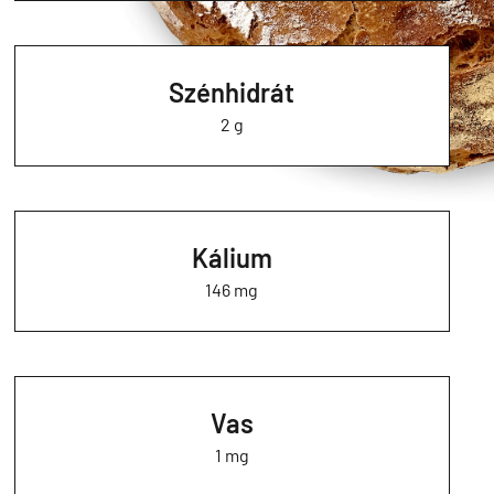
Szénhidrát
2 g
Kálium
146 mg
Vas
1 mg