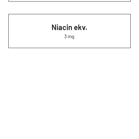
Niacin ekv.
3 mg