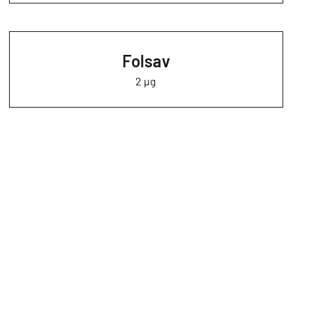
Folsav
2 µg