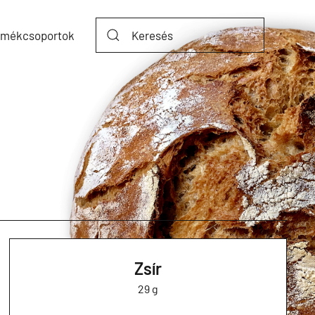
rmékcsoportok
Zsír
29 g