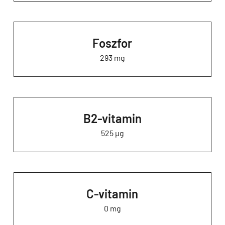
Foszfor
293 mg
B2-vitamin
525 µg
C-vitamin
0 mg