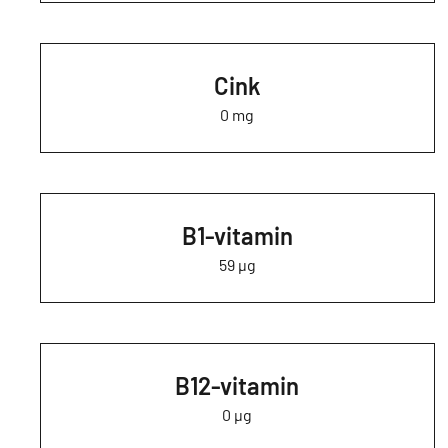
Cink
0 mg
B1-vitamin
59 µg
B12-vitamin
0 µg