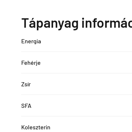
Tápanyag informá
Energia
Fehérje
Zsír
SFA
Koleszterin