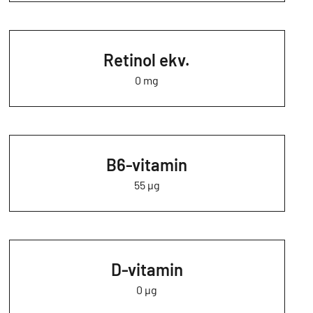
Retinol ekv.
0 mg
B6-vitamin
55 µg
D-vitamin
0 µg