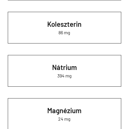
Koleszterin
86 mg
Nátrium
394 mg
Magnézium
24 mg