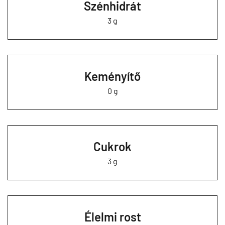
Szénhidrát
3 g
Keményítő
0 g
Cukrok
3 g
Élelmi rost