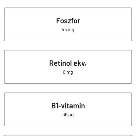
Foszfor
45 mg
Retinol ekv.
0 mg
B1-vitamin
36 µg