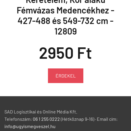
Fémvázas Medencékhez -
427-488 és 549-732 cm -
12809
2950 Ft
ÉRDEKEL