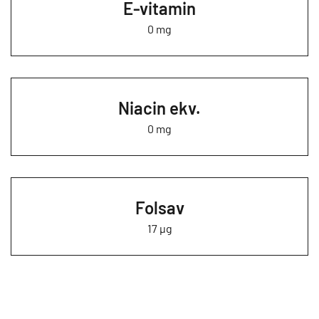
E-vitamin
0 mg
Niacin ekv.
0 mg
Folsav
17 µg