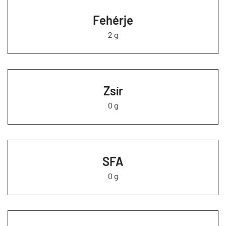
Fehérje
2 g
Zsír
0 g
SFA
0 g