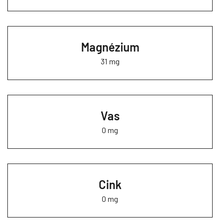
Magnézium
31 mg
Vas
0 mg
Cink
0 mg