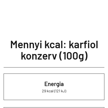
Mennyi kcal: karfiol
konzerv (100g)
Energia
29 kcal (121 kJ)