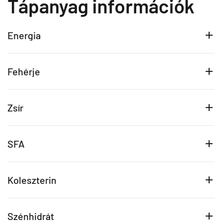
Tápanyag információk
Energia
Fehérje
Zsír
SFA
Koleszterin
Szénhidrát