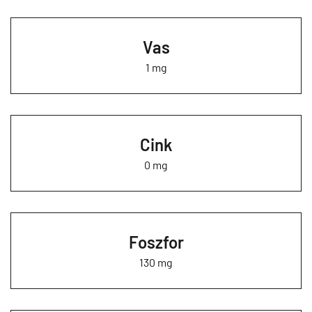
Vas
1 mg
Cink
0 mg
Foszfor
130 mg