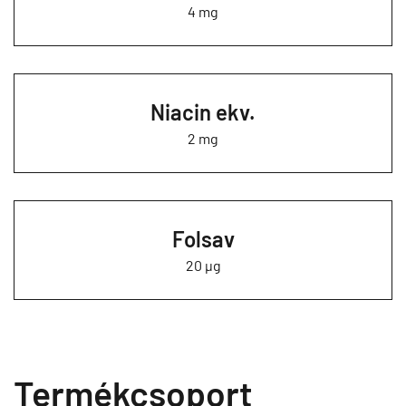
4 mg
Niacin ekv.
2 mg
Folsav
20 µg
Termékcsoport