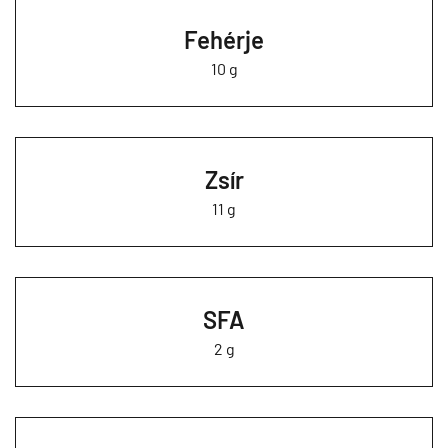
Fehérje
10 g
Zsír
11 g
SFA
2 g