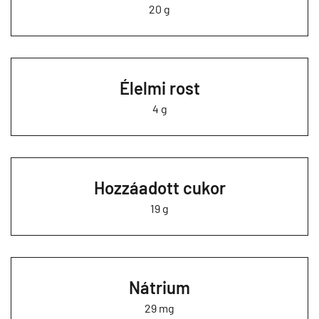
20 g
Élelmi rost
4 g
Hozzáadott cukor
19 g
Nátrium
29 mg