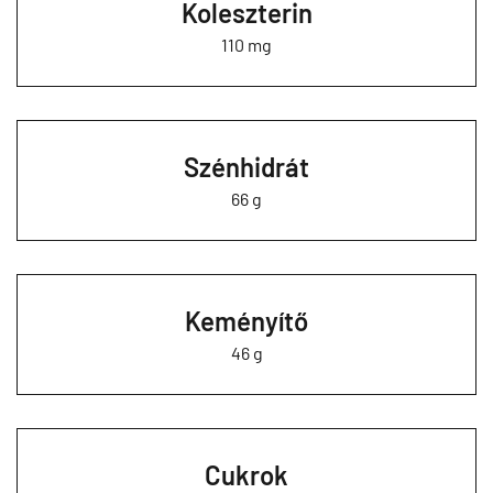
Koleszterin
110 mg
Szénhidrát
66 g
Keményítő
46 g
Cukrok