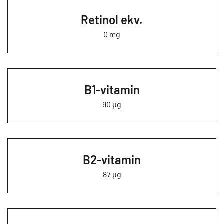
Retinol ekv.
0 mg
B1-vitamin
90 µg
B2-vitamin
87 µg