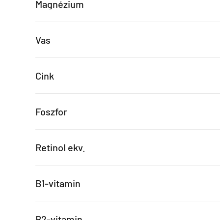
Magnézium
Vas
Cink
Foszfor
Retinol ekv.
B1-vitamin
B2-vitamin