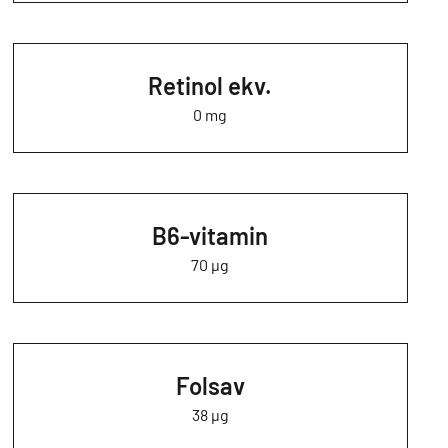
Retinol ekv.
0 mg
B6-vitamin
70 µg
Folsav
38 µg