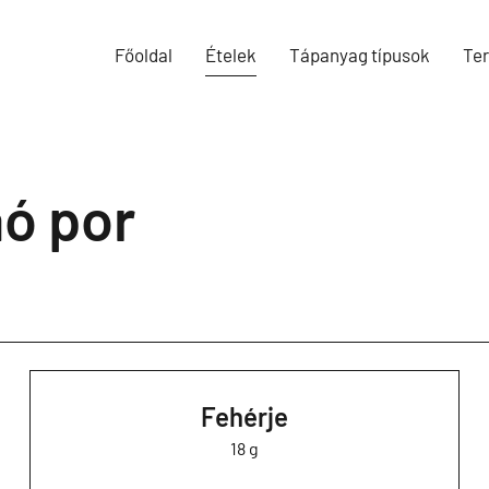
Főoldal
Ételek
Tápanyag típusok
Te
aó por
Fehérje
18 g