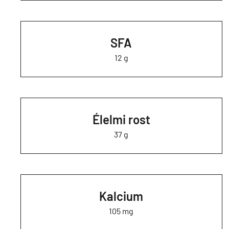
SFA
12 g
Élelmi rost
37 g
Kalcium
105 mg