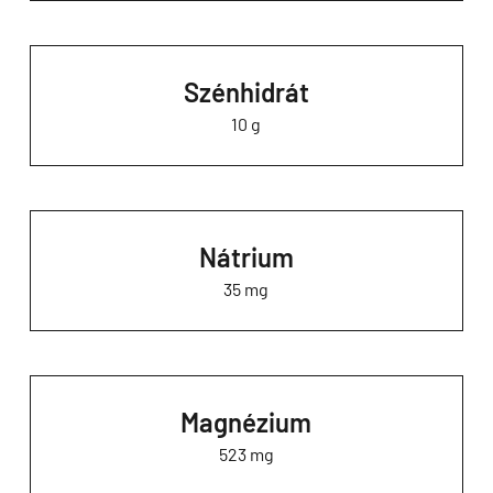
Szénhidrát
10 g
Nátrium
35 mg
Magnézium
523 mg