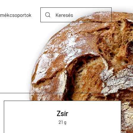
rmékcsoportok
Zsír
21 g