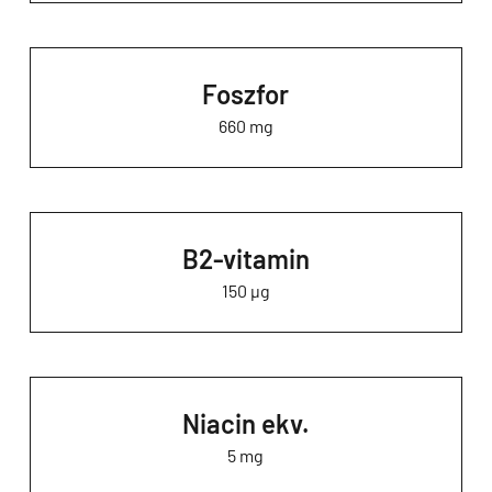
Foszfor
660 mg
B2-vitamin
150 µg
Niacin ekv.
5 mg