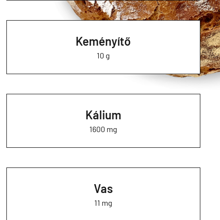
Keményítő
10 g
Kálium
1600 mg
Vas
11 mg