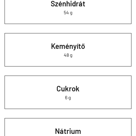
Szénhidrát
54 g
Keményítő
48 g
Cukrok
6 g
Nátrium