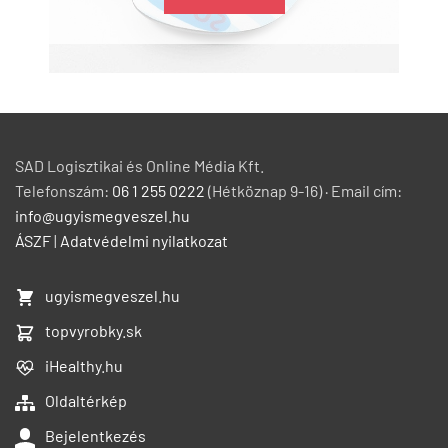
SAD Logisztikai és Online Média Kft.
Telefonszám:
06 1 255 0222
(Hétköznap 9-16) · Email cím:
info@ugyismegveszel.hu
ÁSZF
|
Adatvédelmi nyilatkozat
ugyismegveszel.hu
topvyrobky.sk
iHealthy.hu
Oldaltérkép
Bejelentkezés