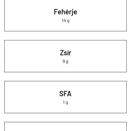
Fehérje
14 g
Zsír
9 g
SFA
1 g