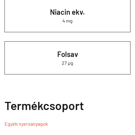
Niacin ekv.
4 mg
Folsav
27 µg
Termékcsoport
Egyéb nyersanyagok