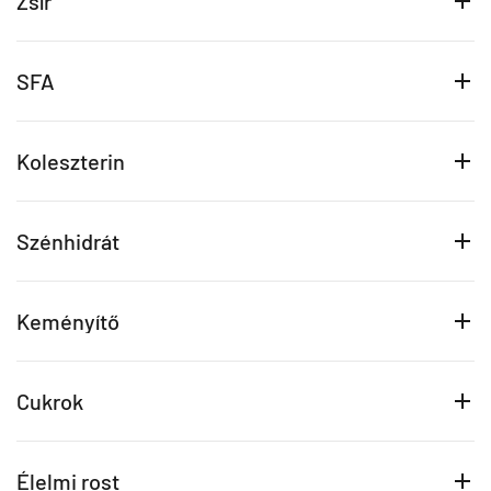
Zsír
SFA
Koleszterin
Szénhidrát
Keményítő
Cukrok
Élelmi rost