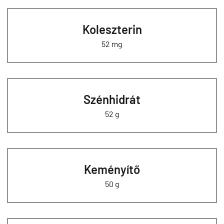
Koleszterin
52 mg
Szénhidrát
52 g
Keményítő
50 g