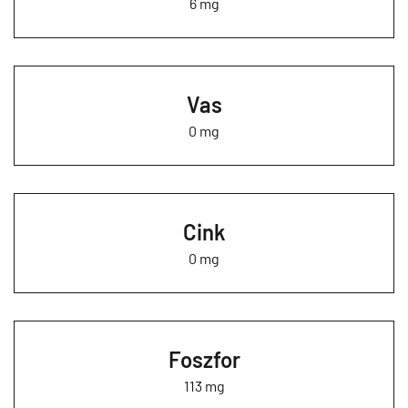
6 mg
Vas
0 mg
Cink
0 mg
Foszfor
113 mg