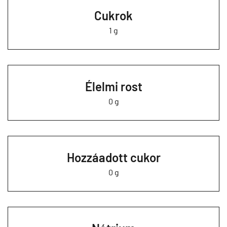
Cukrok
1 g
Élelmi rost
0 g
Hozzáadott cukor
0 g