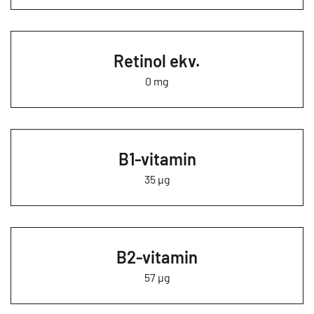
Retinol ekv.
0 mg
B1-vitamin
35 µg
B2-vitamin
57 µg