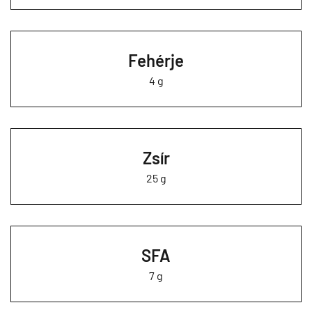
Fehérje
4 g
Zsír
25 g
SFA
7 g