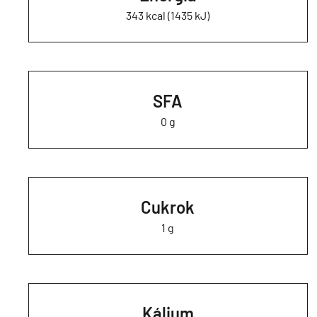
343 kcal (1435 kJ)
SFA
0 g
Cukrok
1 g
Kálium