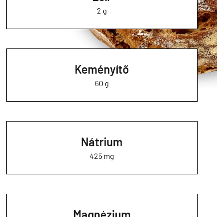
2 g
Keményítő
60 g
Nátrium
425 mg
Magnézium