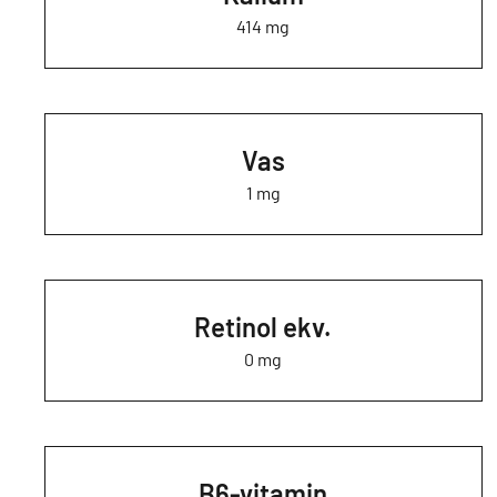
414 mg
Vas
1 mg
Retinol ekv.
0 mg
B6-vitamin