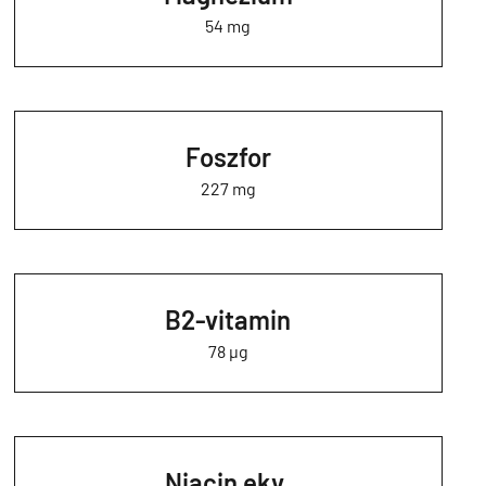
54 mg
Foszfor
227 mg
B2-vitamin
78 µg
Niacin ekv.