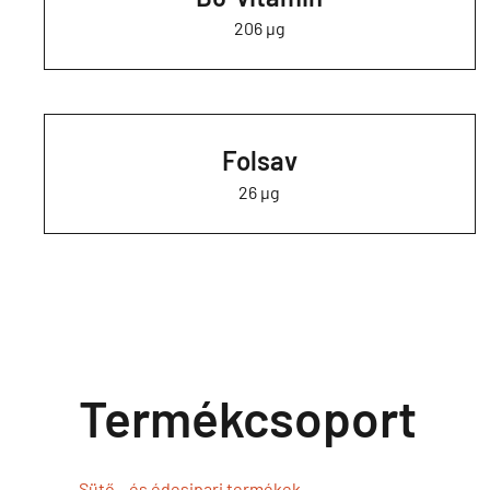
206 µg
Folsav
26 µg
Termékcsoport
Sütő-, és édesipari termékek