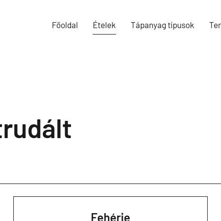
Főoldal
Ételek
Tápanyag típusok
Te
rudált
Fehérje