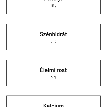
18 g
Szénhidrát
61 g
Élelmi rost
5 g
Kalcium