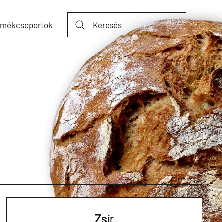
rmékcsoportok
Zsír