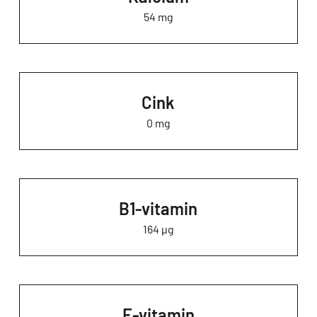
54 mg
Cink
0 mg
B1-vitamin
164 µg
E-vitamin