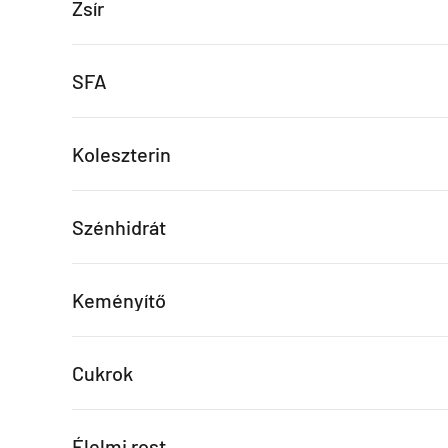
Zsír
SFA
Koleszterin
Szénhidrát
Keményítő
Cukrok
Élelmi rost