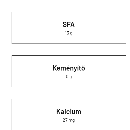
SFA
13 g
Keményítő
0 g
Kalcium
27 mg