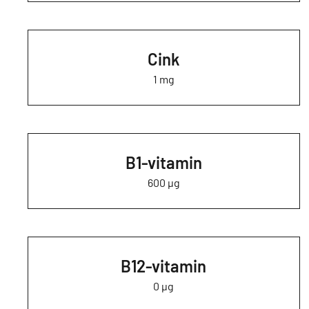
Cink
1 mg
B1-vitamin
600 µg
B12-vitamin
0 µg