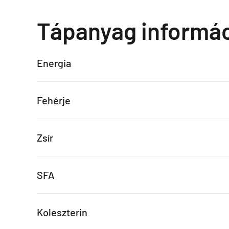
Tápanyag informá
Energia
Fehérje
Zsír
SFA
Koleszterin