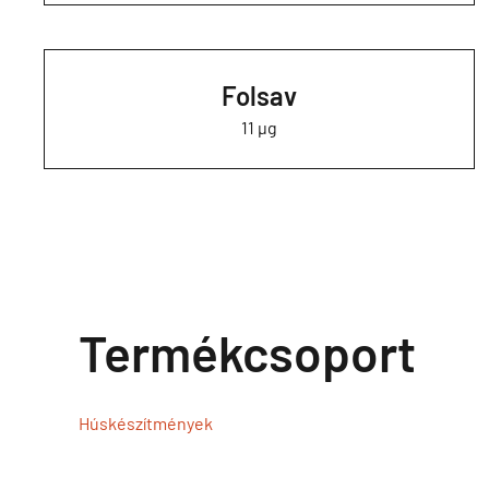
Folsav
11 µg
Termékcsoport
Húskészítmények