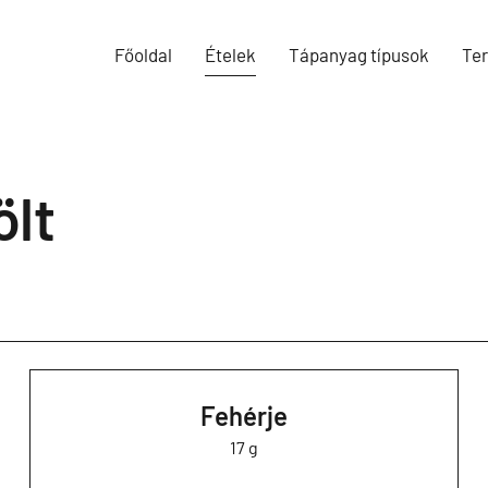
Főoldal
Ételek
Tápanyag típusok
Te
ölt
Fehérje
17 g