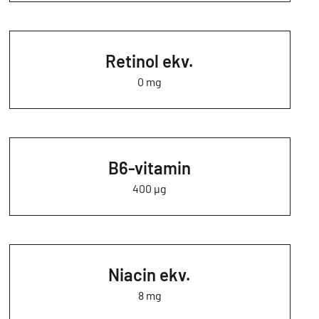
Retinol ekv.
0 mg
B6-vitamin
400 µg
Niacin ekv.
8 mg