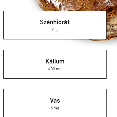
Szénhidrát
0 g
Kálium
400 mg
Vas
3 mg