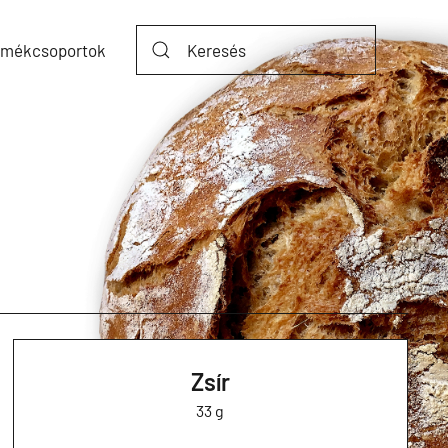
rmékcsoportok
Zsír
33 g