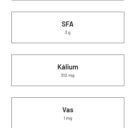
SFA
3 g
Kálium
312 mg
Vas
1 mg