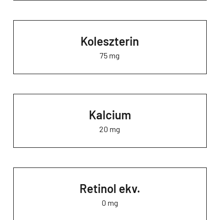
Koleszterin
75 mg
Kalcium
20 mg
Retinol ekv.
0 mg