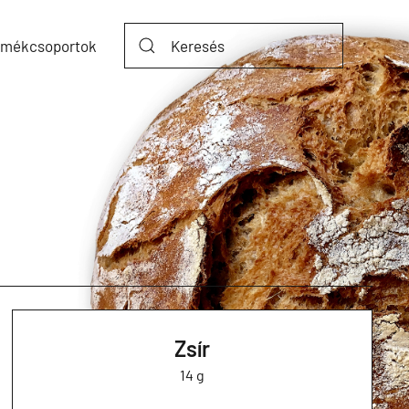
rmékcsoportok
Zsír
14 g