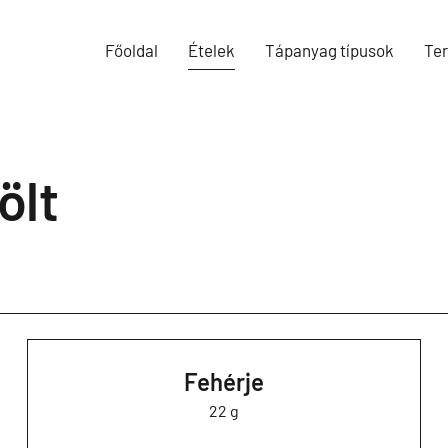
Főoldal
Ételek
Tápanyag típusok
Te
ölt
Fehérje
22 g