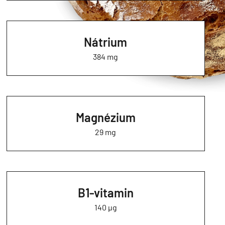
Nátrium
384 mg
Magnézium
29 mg
B1-vitamin
140 µg