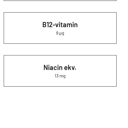
B12-vitamin
9 µg
Niacin ekv.
13 mg