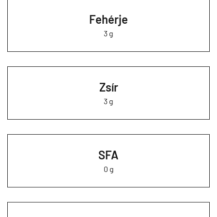
Fehérje
3 g
Zsír
3 g
SFA
0 g