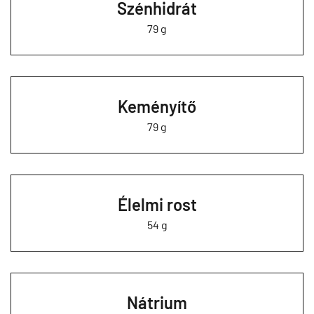
Szénhidrát
79 g
Keményítő
79 g
Élelmi rost
54 g
Nátrium