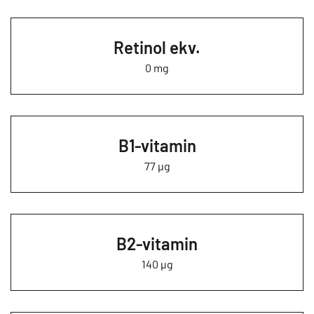
Retinol ekv.
0 mg
B1-vitamin
77 µg
B2-vitamin
140 µg