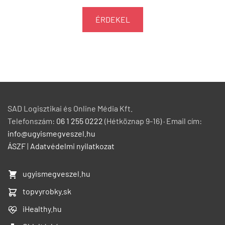
ÉRDEKEL
SAD Logisztikai és Online Média Kft.
Telefonszám:
06 1 255 0222
(Hétköznap 9-16) · Email cím:
info@ugyismegveszel.hu
ÁSZF
|
Adatvédelmi nyilatkozat
ugyismegveszel.hu