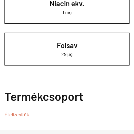
Niacin ekv.
1 mg
Folsav
29 µg
Termékcsoport
Ételízesítők