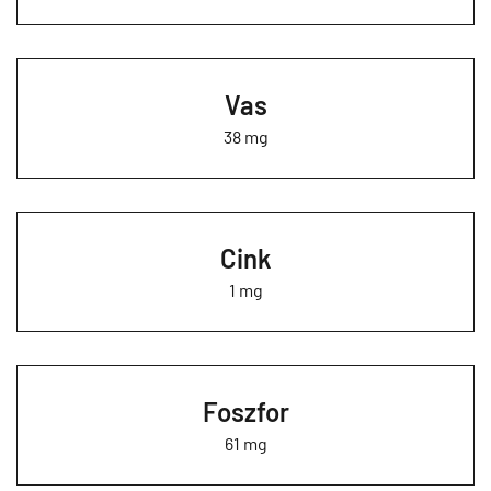
Vas
38 mg
Cink
1 mg
Foszfor
61 mg