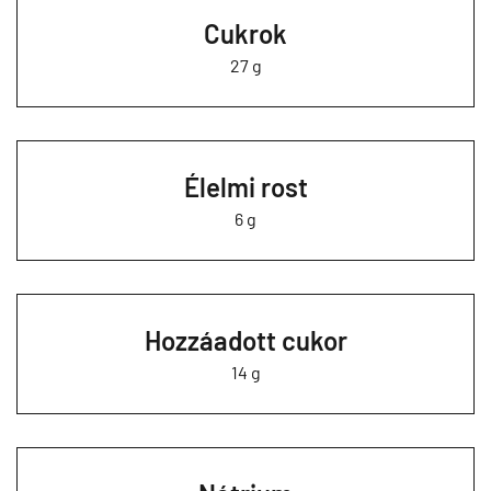
Cukrok
27 g
Élelmi rost
6 g
Hozzáadott cukor
14 g