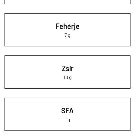
Fehérje
7 g
Zsír
10 g
SFA
1 g