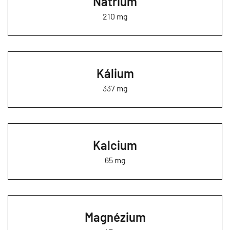
Nátrium
210 mg
Kálium
337 mg
Kalcium
65 mg
Magnézium