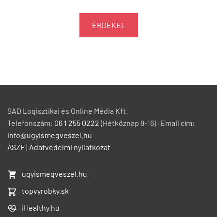
ÉRDEKEL
SAD Logisztikai és Online Média Kft.
Telefonszám:
06 1 255 0222
(Hétköznap 9-16) · Email cím:
info@ugyismegveszel.hu
ÁSZF
|
Adatvédelmi nyilatkozat
ugyismegveszel.hu
topvyrobky.sk
iHealthy.hu