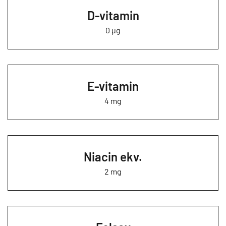
D-vitamin
0 µg
E-vitamin
4 mg
Niacin ekv.
2 mg