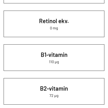
Retinol ekv.
0 mg
B1-vitamin
110 µg
B2-vitamin
72 µg