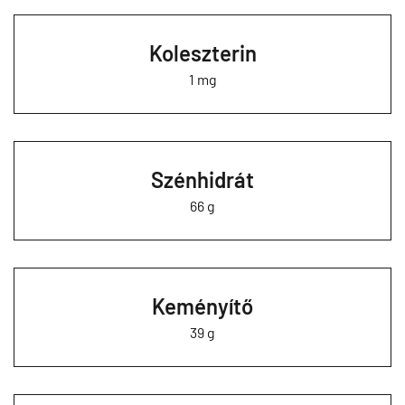
Koleszterin
1 mg
Szénhidrát
66 g
Keményítő
39 g