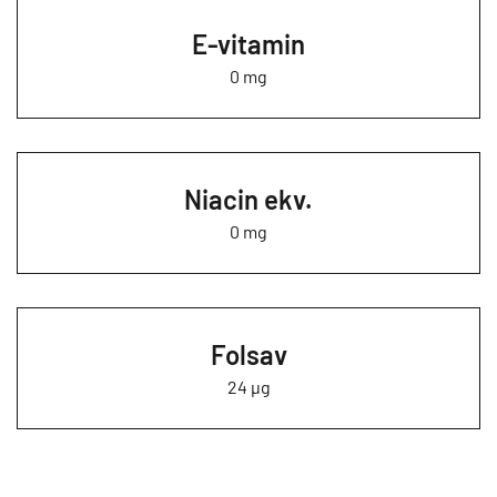
E-vitamin
0 mg
Niacin ekv.
0 mg
Folsav
24 µg