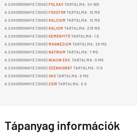
A
CUKORDINNYE
(100G)
FOLSAV
TARTALMA: 24 ΜG
A
CUKORDINNYE
(100G)
FOSZFOR
TARTALMA: 10 MG
A
CUKORDINNYE
(100G)
KALCIUM
TARTALMA: 12 MG
A
CUKORDINNYE
(100G)
KÁLIUM
TARTALMA: 210 MG
A
CUKORDINNYE
(100G)
KEMÉNYÍTŐ
TARTALMA: 1 G
A
CUKORDINNYE
(100G)
MAGNÉZIUM
TARTALMA: 20 MG
A
CUKORDINNYE
(100G)
NÁTRIUM
TARTALMA: 7 MG
A
CUKORDINNYE
(100G)
NIACIN EKV.
TARTALMA: 0 MG
A
CUKORDINNYE
(100G)
SZÉNHIDRÁT
TARTALMA: 11 G
A
CUKORDINNYE
(100G)
VAS
TARTALMA: 0 MG
A
CUKORDINNYE
(100G)
ZSÍR
TARTALMA: 0 G
Tápanyag információk