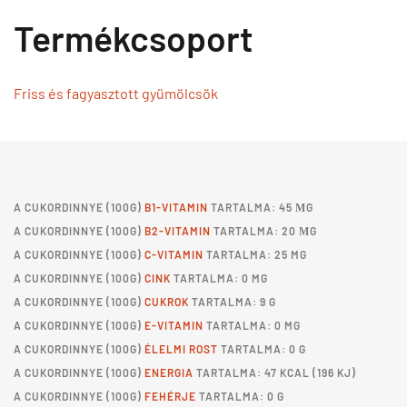
Termékcsoport
Friss és fagyasztott gyümölcsök
A
CUKORDINNYE
(100G)
B1-VITAMIN
TARTALMA: 45 ΜG
A
CUKORDINNYE
(100G)
B2-VITAMIN
TARTALMA: 20 ΜG
A
CUKORDINNYE
(100G)
C-VITAMIN
TARTALMA: 25 MG
A
CUKORDINNYE
(100G)
CINK
TARTALMA: 0 MG
A
CUKORDINNYE
(100G)
CUKROK
TARTALMA: 9 G
A
CUKORDINNYE
(100G)
E-VITAMIN
TARTALMA: 0 MG
A
CUKORDINNYE
(100G)
ÉLELMI ROST
TARTALMA: 0 G
A
CUKORDINNYE
(100G)
ENERGIA
TARTALMA: 47 KCAL (196 KJ)
A
CUKORDINNYE
(100G)
FEHÉRJE
TARTALMA: 0 G