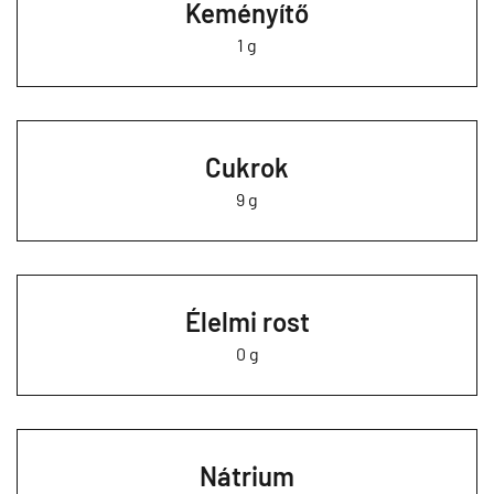
Keményítő
1 g
Cukrok
9 g
Élelmi rost
0 g
Nátrium