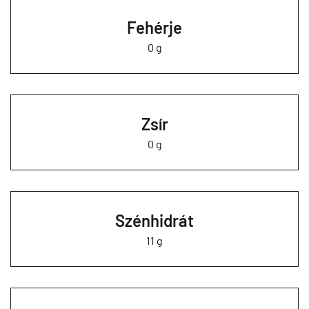
Fehérje
0 g
Zsír
0 g
Szénhidrát
11 g