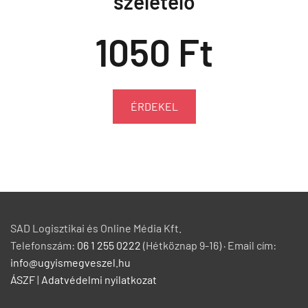
szeletelő
1050 Ft
ÉRDEKEL
SAD Logisztikai és Online Média Kft.
Telefonszám:
06 1 255 0222
(Hétköznap 9-16) · Email cím:
info@ugyismegveszel.hu
ÁSZF
|
Adatvédelmi nyilatkozat