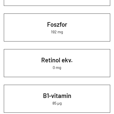
Foszfor
192 mg
Retinol ekv.
0 mg
B1-vitamin
85 µg