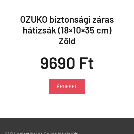
OZUKO biztonsági záras
hátizsák (18×10×35 cm)
Zöld
9690 Ft
ÉRDEKEL
SAD Logisztikai és Online Média Kft.