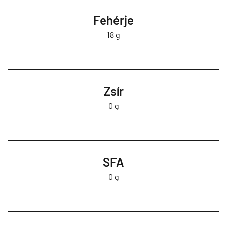
Fehérje
18 g
Zsír
0 g
SFA
0 g