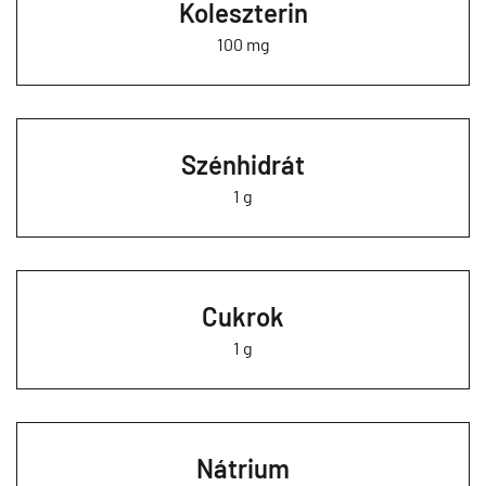
Koleszterin
100 mg
Szénhidrát
1 g
Cukrok
1 g
Nátrium