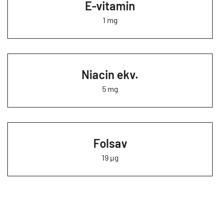
E-vitamin
1 mg
Niacin ekv.
5 mg
Folsav
19 µg