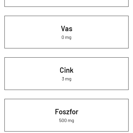
Vas
0 mg
Cink
3 mg
Foszfor
500 mg