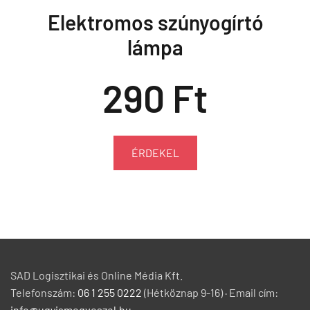
Elektromos szúnyogírtó
lámpa
290 Ft
ÉRDEKEL
SAD Logisztikai és Online Média Kft.
Telefonszám:
06 1 255 0222
(Hétköznap 9-16) · Email cím:
info@ugyismegveszel.hu