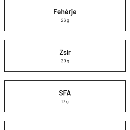
Fehérje
26 g
Zsír
29 g
SFA
17 g