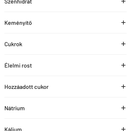
Szénhidrát
Keményítő
Cukrok
Élelmi rost
Hozzáadott cukor
Nátrium
Kálium