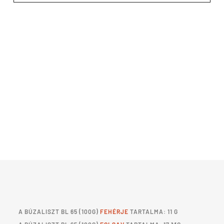
A
BÚZALISZT BL 65
(100G)
FEHÉRJE
TARTALMA: 11 G