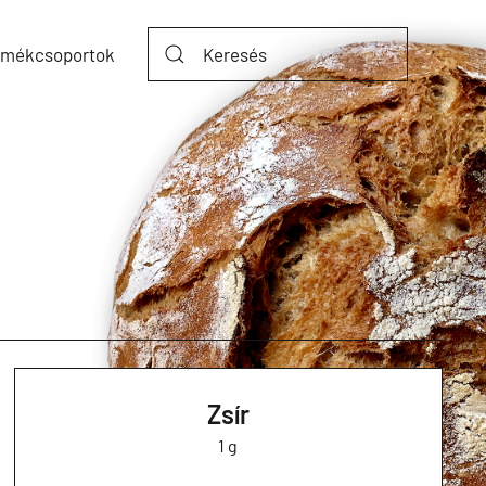
rmékcsoportok
Zsír
1 g