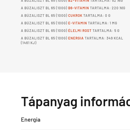
A
BÚZALISZT BL 65
(100G)
B2-VITAMIN
TARTALMA: 52 ΜG
A
BÚZALISZT BL 65
(100G)
B6-VITAMIN
TARTALMA: 220 ΜG
A
BÚZALISZT BL 65
(100G)
CUKROK
TARTALMA: 0 G
A
BÚZALISZT BL 65
(100G)
E-VITAMIN
TARTALMA: 1 MG
A
BÚZALISZT BL 65
(100G)
ÉLELMI ROST
TARTALMA: 5 G
A
BÚZALISZT BL 65
(100G)
ENERGIA
TARTALMA: 349 KCAL
(1461 KJ)
Tápanyag informá
Energia