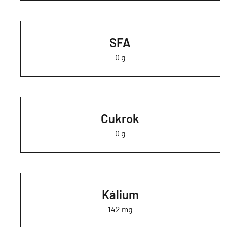
SFA
0 g
Cukrok
0 g
Kálium
142 mg