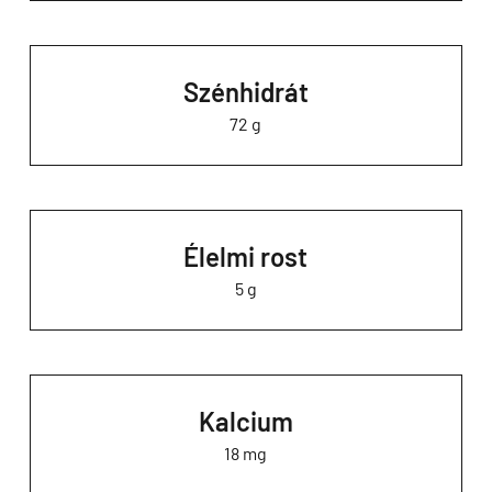
Szénhidrát
72 g
Élelmi rost
5 g
Kalcium
18 mg