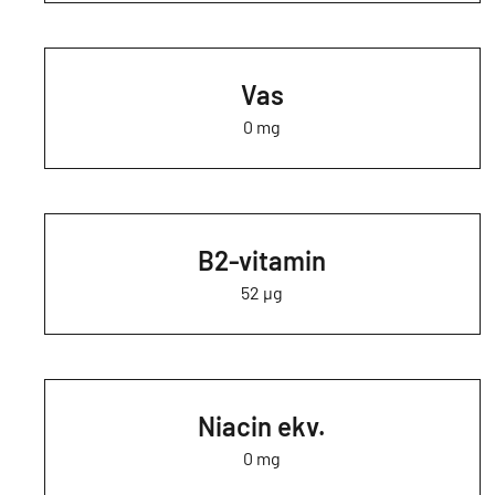
Vas
0 mg
B2-vitamin
52 µg
Niacin ekv.
0 mg