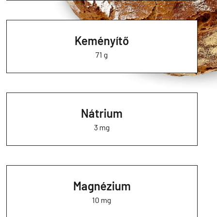
Keményítő
71 g
Nátrium
3 mg
Magnézium
10 mg