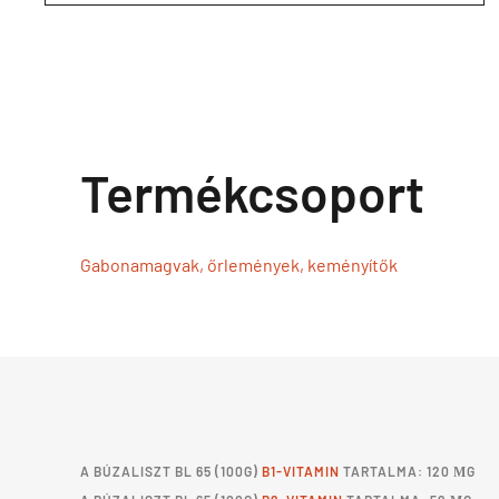
Termékcsoport
Gabonamagvak, őrlemények, keményítők
A
BÚZALISZT BL 65
(100G)
B1-VITAMIN
TARTALMA: 120 ΜG