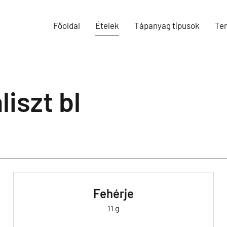
Főoldal
Ételek
Tápanyag típusok
Te
liszt bl
Fehérje
11 g