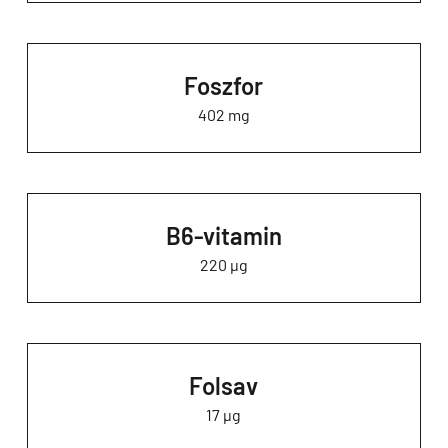
Foszfor
402 mg
B6-vitamin
220 µg
Folsav
17 µg