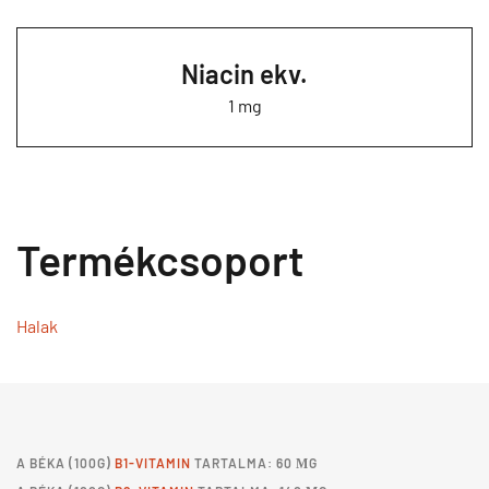
Niacin ekv.
1 mg
Termékcsoport
Halak
A
BÉKA
(100G)
B1-VITAMIN
TARTALMA: 60 ΜG