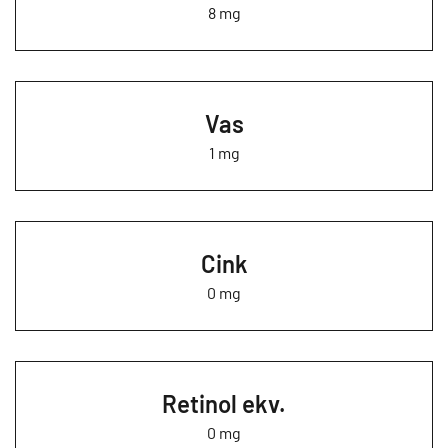
8 mg
Vas
1 mg
Cink
0 mg
Retinol ekv.
0 mg