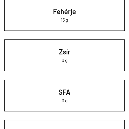
Fehérje
15 g
Zsír
0 g
SFA
0 g