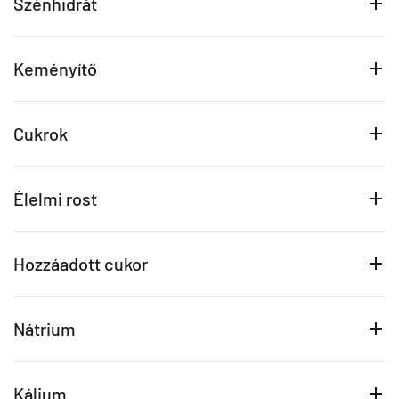
Szénhidrát
Keményítő
Cukrok
Élelmi rost
Hozzáadott cukor
Nátrium
Kálium