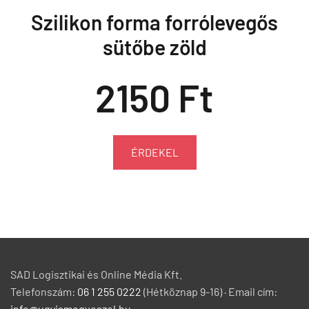
Szilikon forma forrólevegős
sütőbe zöld
2150 Ft
ÉRDEKEL
SAD Logisztikai és Online Média Kft.
Telefonszám:
06 1 255 0222
(Hétköznap 9-16) · Email cím: