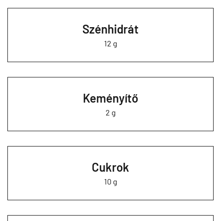
Szénhidrát
12 g
Keményítő
2 g
Cukrok
10 g