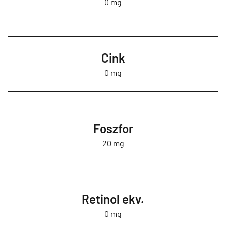
0 mg
Cink
0 mg
Foszfor
20 mg
Retinol ekv.
0 mg