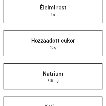
Élelmi rost
1 g
Hozzáadott cukor
10 g
Nátrium
815 mg