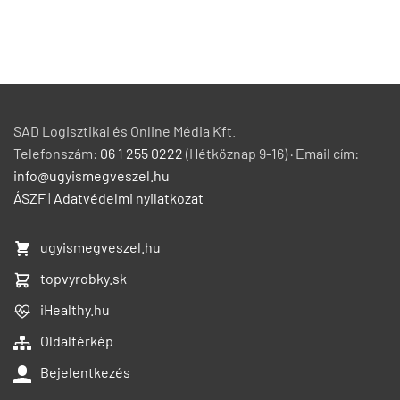
SAD Logisztikai és Online Média Kft.
Telefonszám:
06 1 255 0222
(Hétköznap 9-16) · Email cím:
info@ugyismegveszel.hu
ÁSZF
|
Adatvédelmi nyilatkozat
ugyismegveszel.hu
topvyrobky.sk
iHealthy.hu
Oldaltérkép