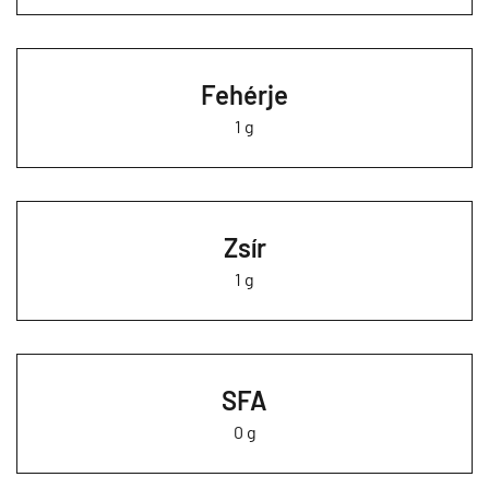
Fehérje
1 g
Zsír
1 g
SFA
0 g