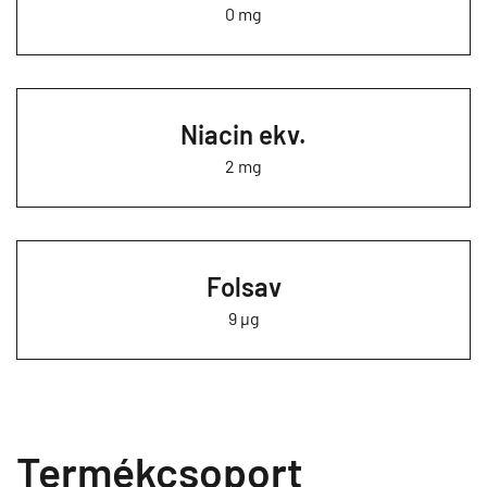
0 mg
Niacin ekv.
2 mg
Folsav
9 µg
Termékcsoport