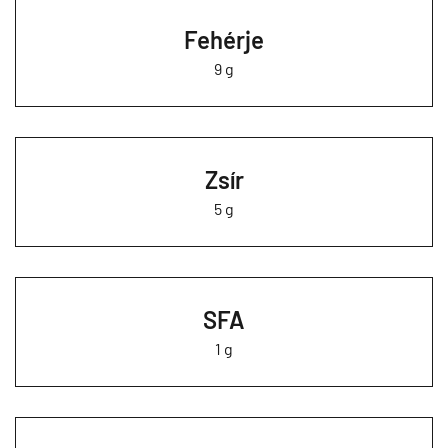
Fehérje
9 g
Zsír
5 g
SFA
1 g