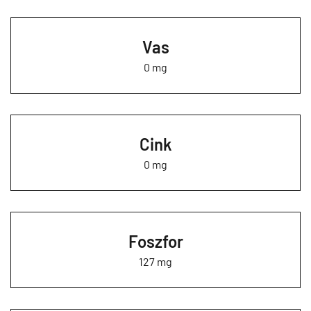
Vas
0 mg
Cink
0 mg
Foszfor
127 mg