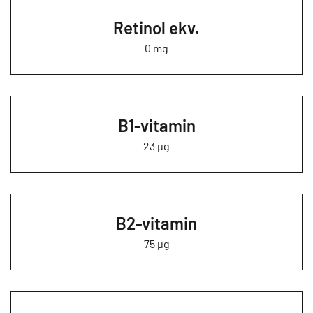
Retinol ekv.
0 mg
B1-vitamin
23 µg
B2-vitamin
75 µg