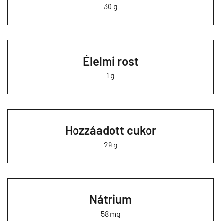
30 g
Élelmi rost
1 g
Hozzáadott cukor
29 g
Nátrium
58 mg