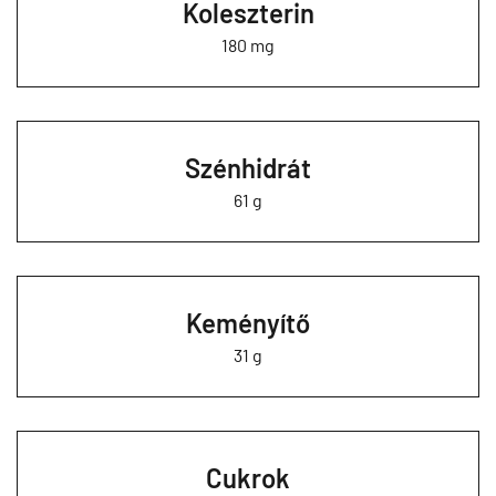
Koleszterin
180 mg
Szénhidrát
61 g
Keményítő
31 g
Cukrok