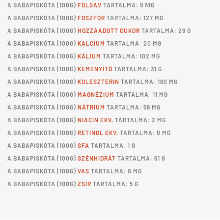
A
BABAPISKÓTA
(100G)
FOLSAV
TARTALMA: 9 ΜG
A
BABAPISKÓTA
(100G)
FOSZFOR
TARTALMA: 127 MG
A
BABAPISKÓTA
(100G)
HOZZÁADOTT CUKOR
TARTALMA: 29 G
A
BABAPISKÓTA
(100G)
KALCIUM
TARTALMA: 20 MG
A
BABAPISKÓTA
(100G)
KÁLIUM
TARTALMA: 102 MG
A
BABAPISKÓTA
(100G)
KEMÉNYÍTŐ
TARTALMA: 31 G
A
BABAPISKÓTA
(100G)
KOLESZTERIN
TARTALMA: 180 MG
A
BABAPISKÓTA
(100G)
MAGNÉZIUM
TARTALMA: 11 MG
A
BABAPISKÓTA
(100G)
NÁTRIUM
TARTALMA: 58 MG
A
BABAPISKÓTA
(100G)
NIACIN EKV.
TARTALMA: 2 MG
A
BABAPISKÓTA
(100G)
RETINOL EKV.
TARTALMA: 0 MG
A
BABAPISKÓTA
(100G)
SFA
TARTALMA: 1 G
A
BABAPISKÓTA
(100G)
SZÉNHIDRÁT
TARTALMA: 61 G
A
BABAPISKÓTA
(100G)
VAS
TARTALMA: 0 MG
A
BABAPISKÓTA
(100G)
ZSÍR
TARTALMA: 5 G