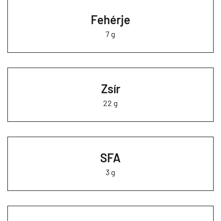
Fehérje
7 g
Zsír
22 g
SFA
3 g