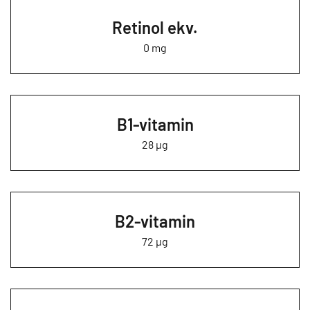
Retinol ekv.
0 mg
B1-vitamin
28 µg
B2-vitamin
72 µg