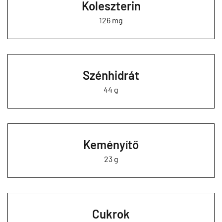
Koleszterin
126 mg
Szénhidrát
44 g
Keményítő
23 g
Cukrok