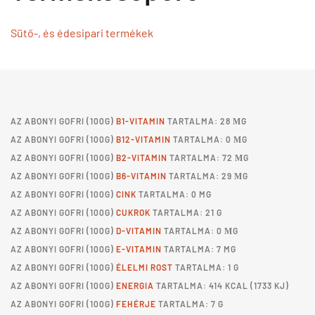
Sütő-, és édesipari termékek
AZ
ABONYI GOFRI
(100G)
B1-VITAMIN
TARTALMA: 28 ΜG
AZ
ABONYI GOFRI
(100G)
B12-VITAMIN
TARTALMA: 0 ΜG
AZ
ABONYI GOFRI
(100G)
B2-VITAMIN
TARTALMA: 72 ΜG
AZ
ABONYI GOFRI
(100G)
B6-VITAMIN
TARTALMA: 29 ΜG
AZ
ABONYI GOFRI
(100G)
CINK
TARTALMA: 0 MG
AZ
ABONYI GOFRI
(100G)
CUKROK
TARTALMA: 21 G
AZ
ABONYI GOFRI
(100G)
D-VITAMIN
TARTALMA: 0 ΜG
AZ
ABONYI GOFRI
(100G)
E-VITAMIN
TARTALMA: 7 MG
AZ
ABONYI GOFRI
(100G)
ÉLELMI ROST
TARTALMA: 1 G
AZ
ABONYI GOFRI
(100G)
ENERGIA
TARTALMA: 414 KCAL (1733 KJ)
AZ
ABONYI GOFRI
(100G)
FEHÉRJE
TARTALMA: 7 G