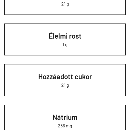
21 g
Élelmi rost
1 g
Hozzáadott cukor
21 g
Nátrium
256 mg