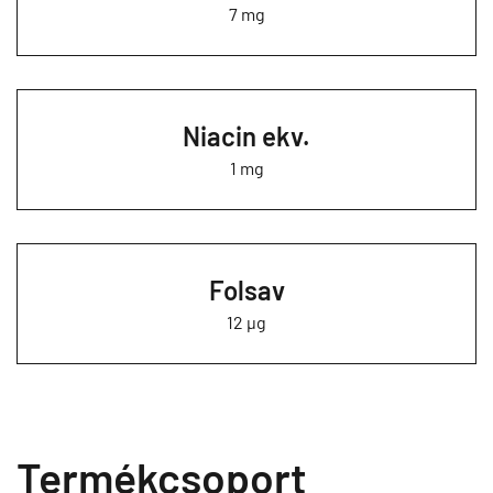
7 mg
Niacin ekv.
1 mg
Folsav
12 µg
Termékcsoport