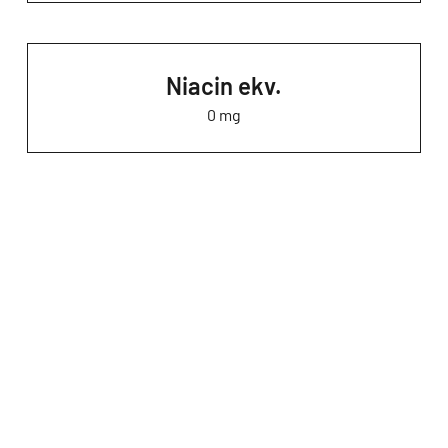
Niacin ekv.
0 mg