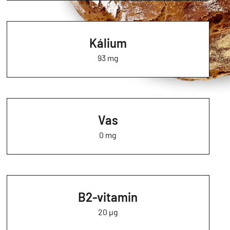
Kálium
93 mg
Vas
0 mg
B2-vitamin
20 µg