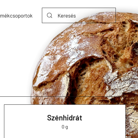
rmékcsoportok
Szénhidrát
0 g