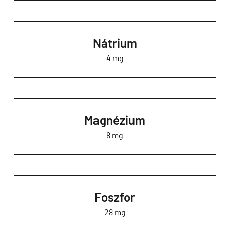
Nátrium
4 mg
Magnézium
8 mg
Foszfor
28 mg