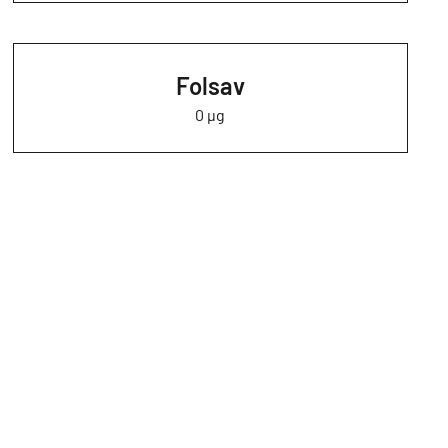
Folsav
0 µg