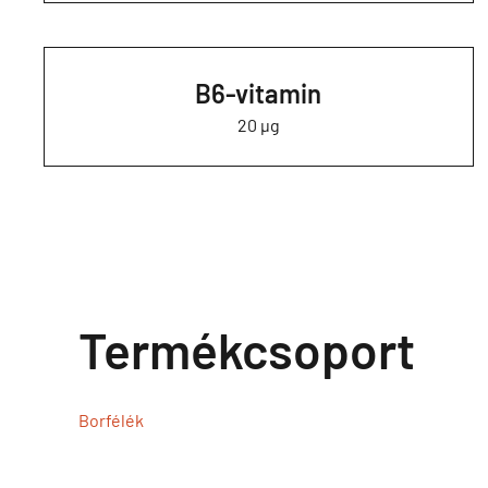
B6-vitamin
20 µg
Termékcsoport
Borfélék