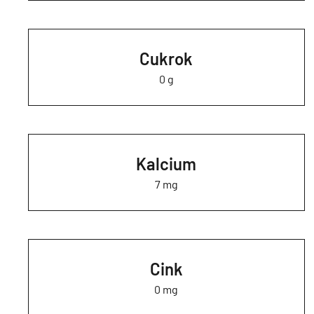
Cukrok
0 g
Kalcium
7 mg
Cink
0 mg