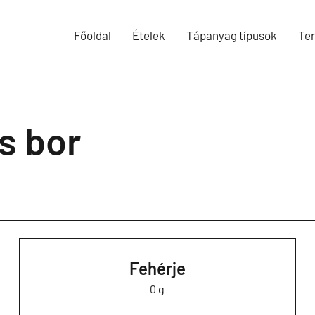
Főoldal
Ételek
Tápanyag típusok
Te
s bor
Fehérje
0 g