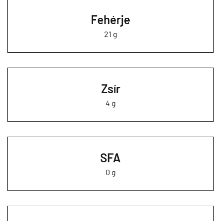
Fehérje
21 g
Zsír
4 g
SFA
0 g