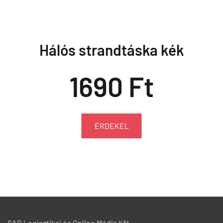
Hálós strandtáska kék
1690 Ft
ÉRDEKEL
SAD Logisztikai és Online Média Kft.