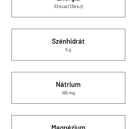
33 kcal (138 kJ)
Szénhidrát
5 g
Nátrium
165 mg
Magnézium