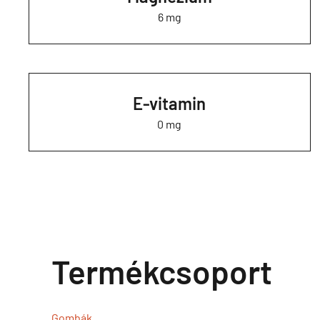
6 mg
E-vitamin
0 mg
Termékcsoport
Gombák