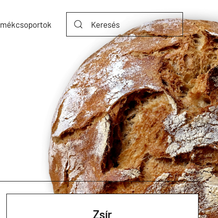
rmékcsoportok
Zsír