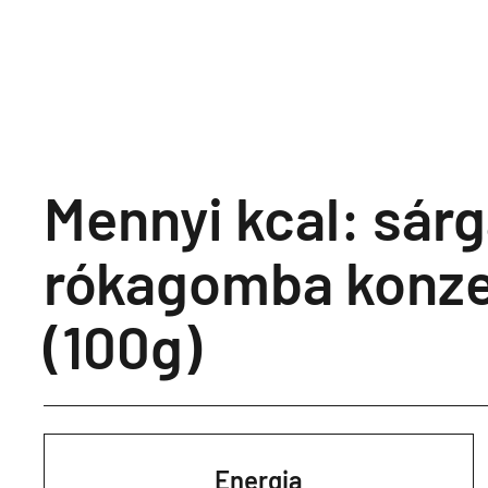
Mennyi kcal: sár
rókagomba konz
(100g)
Energia