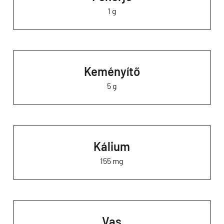
1 g
Keményítő
5 g
Kálium
155 mg
Vas