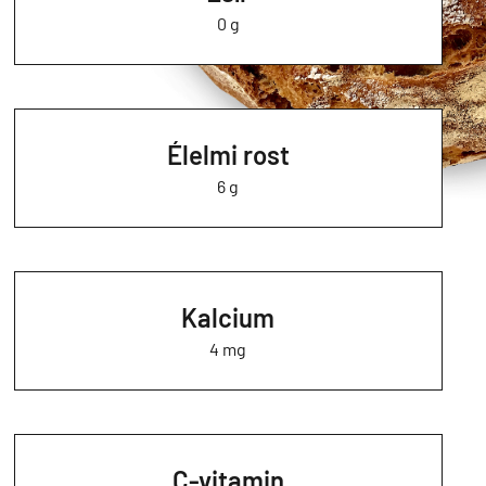
0 g
Élelmi rost
6 g
Kalcium
4 mg
C-vitamin