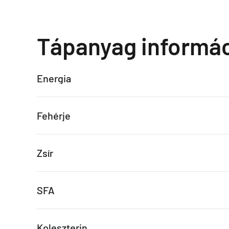
Tápanyag informá
Energia
Fehérje
Zsír
SFA
Koleszterin