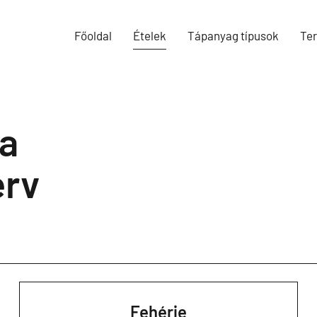
Főoldal
Ételek
Tápanyag típusok
Te
ga
erv
Fehérje