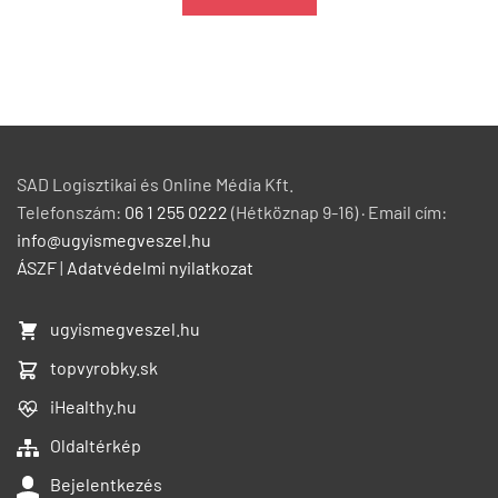
SAD Logisztikai és Online Média Kft.
Telefonszám:
06 1 255 0222
(Hétköznap 9-16) · Email cím:
info@ugyismegveszel.hu
ÁSZF
|
Adatvédelmi nyilatkozat
ugyismegveszel.hu