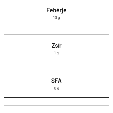
Fehérje
10 g
Zsír
1 g
SFA
0 g