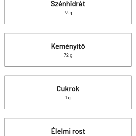
Szénhidrát
73 g
Keményítő
72 g
Cukrok
1 g
Élelmi rost