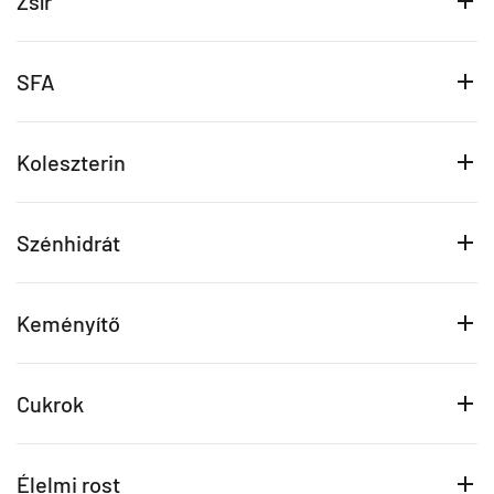
Zsír
SFA
Koleszterin
Szénhidrát
Keményítő
Cukrok
Élelmi rost