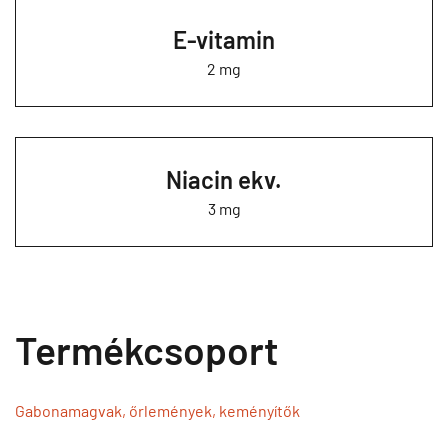
E-vitamin
2 mg
Niacin ekv.
3 mg
Termékcsoport
Gabonamagvak, őrlemények, keményítők