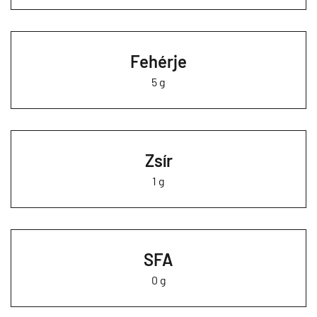
Fehérje
5 g
Zsír
1 g
SFA
0 g