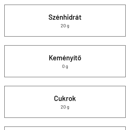
Szénhidrát
20 g
Keményítő
0 g
Cukrok
20 g