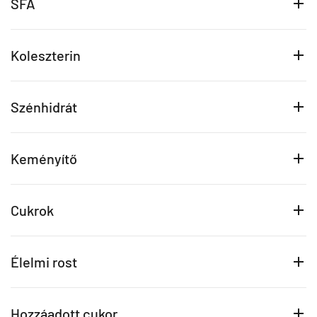
SFA
Koleszterin
Szénhidrát
Keményítő
Cukrok
Élelmi rost
Hozzáadott cukor