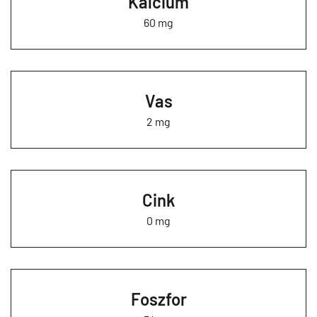
Kalcium
60 mg
Vas
2 mg
Cink
0 mg
Foszfor