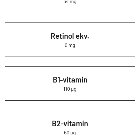
34 mg
Retinol ekv.
0 mg
B1-vitamin
110 µg
B2-vitamin
60 µg